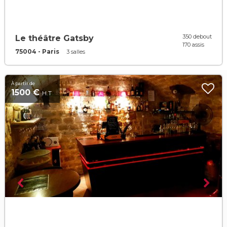
350 debout
Le théâtre Gatsby
170 assis
75004 - Paris
3 salles
À partir de
1500 €
H.T