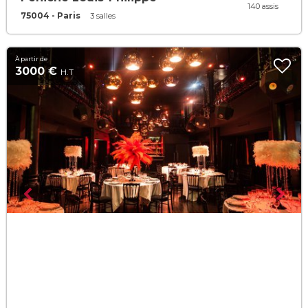
140 assis
75004 - Paris
3 salles
À partir de
3000 €
H.T