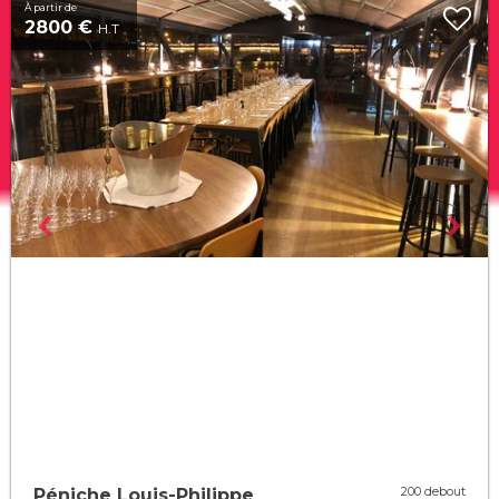
À partir de
2800 €
H.T
200 debout
Péniche Louis-Philippe