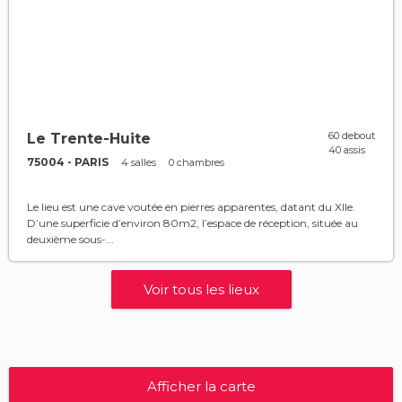
60 debout
Le Trente-Huite
40 assis
75004 - PARIS
4 salles
0 chambres
Le lieu est une cave voutée en pierres apparentes, datant du XIIe.
D’une superficie d’environ 80m2, l’espace de réception, située au
deuxième sous-...
Voir tous les lieux
Afficher la carte