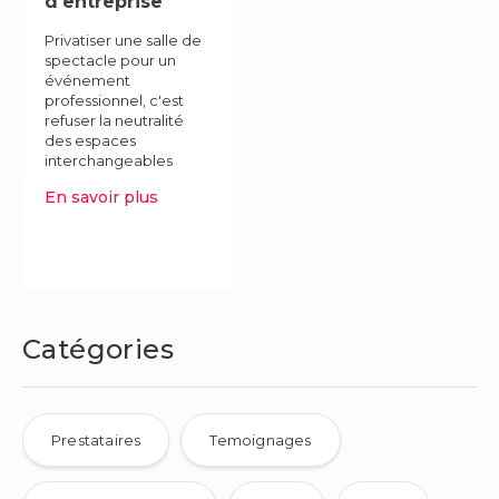
d'entreprise
Privatiser une salle de
spectacle pour un
événement
professionnel, c'est
refuser la neutralité
des espaces
interchangeables
pour offrir à ses
En savoir plus
équipes, clients ou
partenaires un cadre
qui existe vra......
Catégories
Prestataires
Temoignages