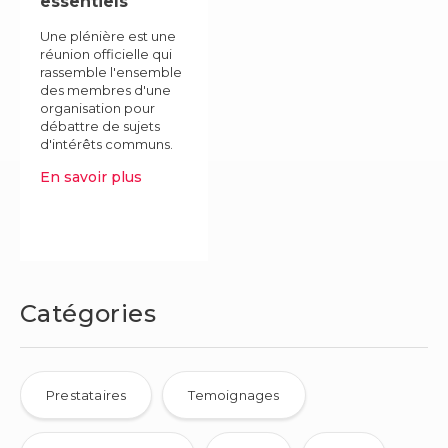
essentiels
Une plénière est une
réunion officielle qui
rassemble l'ensemble
des membres d'une
organisation pour
débattre de sujets
d'intérêts communs.
Découvrez tout ce
En savoir plus
que vous devez savoir
sur l'organisatio......
Catégories
Prestataires
Temoignages