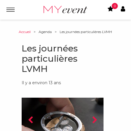
0
Accueil
>
Agenda
>
Les journées particulières LVMH
Les journées
particulières
LVMH
Il y a environ 13 ans