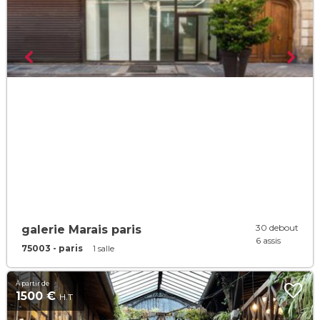
30 debout
galerie Marais paris
6 assis
75003 - paris
1 salle
À partir de
1500 €
H.T