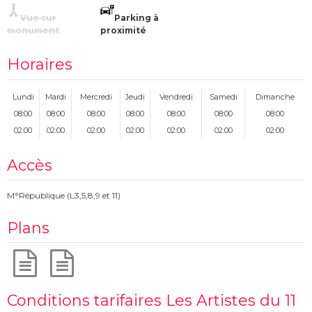
Vue sur
Parking à
monument
proximité
Horaires
Lundi
Mardi
Mercredi
Jeudi
Vendredi
Samedi
Dimanche
08:00
08:00
08:00
08:00
08:00
08:00
08:00
02:00
02:00
02:00
02:00
02:00
02:00
02:00
Accès
M°République (L3,5,8,9 et 11)
Plans
Conditions tarifaires Les Artistes du 11