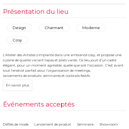
Présentation du lieu
Design
Charmant
Moderne
Cosy
L'Atelier des Artistes s'implante dans une ambiance cosy, et propose une
cuisine de qualité variant tapas et plats variés. Ce lieu jouit d'un cadre
élégant, pour un moment agréable, quelle que soit l'occasion. C'est avant
tout l’endroit parfait pour l’organisation de meetings,
lancements de produits, séminaires et cocktails festifs.
Le lieu est modulable en plusieurs espaces distincts, et peut donc répondre
à un format très varié d’événements.
Vous pourrez profiter de la carte des cocktails créatifs, qui raviront les
papilles de vos convives.
Événements acceptés
Défilés de mode
Lancement de produit
Séminaire
Showroom