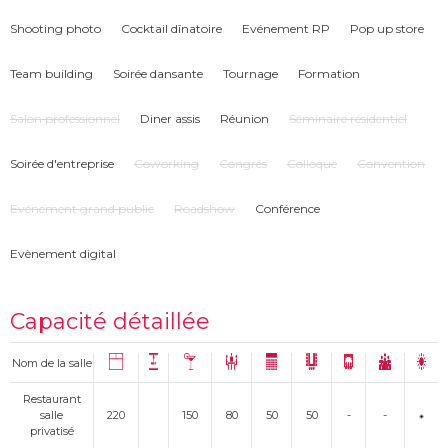
Shooting photo
Cocktail dînatoire
Evénement RP
Pop up store
Team building
Soirée dansante
Tournage
Formation
Salon professionnel
Diner assis
Réunion
Séminaire résidentiel
Soirée d'entreprise
Coworking
Congrés
Colloque
Convention
Evénement grand public
Roadshow
Conférence
Evènement digital
Capacité détaillée
Nom de la salle
Restaurant
salle
220
150
80
50
50
-
-
privatisé