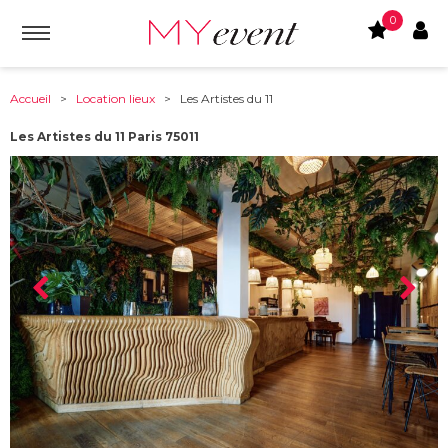
0
Accueil
>
Location lieux
> Les Artistes du 11
Les Artistes du 11 Paris 75011
À partir de :
75011
-
Paris