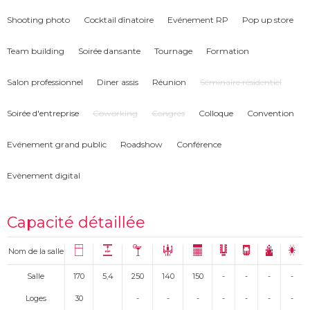
Shooting photo
Cocktail dînatoire
Evénement RP
Pop up store
Team building
Soirée dansante
Tournage
Formation
Salon professionnel
Diner assis
Réunion
Séminaire résidentiel
Soirée d'entreprise
Coworking
Congrés
Colloque
Convention
Evénement grand public
Roadshow
Conférence
Evènement digital
Capacité détaillée
Nom de la salle
Salle
170
5,4
250
140
150
-
-
-
-
Loges
30
-
-
-
-
-
-
-