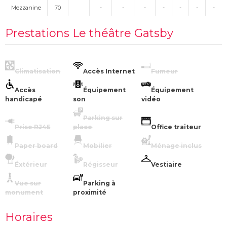
Mezzanine
70
-
-
-
-
-
-
-
Prestations Le théâtre Gatsby
Climatisation
Accès Internet
Fumeur
Accès
Équipement
Équipement
handicapé
son
vidéo
Parking sur
Prise RJ45
place
Office traiteur
Paper board
Mobilier
Ménage inclus
Éxtérieur
Régisseur
Vestiaire
Vue sur
Parking à
monument
proximité
Horaires