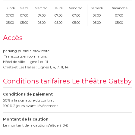
Lundi
Mardi
Mercredi
Jeudi
Vendredi
Samedi
Dimanche
07:00
07:00
07:00
07:00
07:00
07:00
07:00
05:00
05:00
05:00
05:00
05:00
05:00
05:00
Accès
parking public à proximité
Transports en communs :
Hôtel de Ville : Ligne 1 ou 11
Châtelet Les Halles : Lignes 1, 4, 7, 11, 14.
Conditions tarifaires Le théâtre Gatsby
Conditions de paiement
50% à la signature du contrat
100% 2 jours avant l'événement
Montant de la caution
Le montant de la caution s'élève à 0€