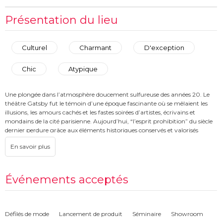
Présentation du lieu
Culturel
Charmant
D'exception
Chic
Atypique
Une plongée dans l’atmosphère doucement sulfureuse des années 20. Le
théâtre Gatsby fut le témoin d’une époque fascinante où se mêlaient les
illusions, les amours cachés et les fastes soirées d’artistes, écrivains et
mondains de la cité parisienne. Aujourd’hui, “l’esprit prohibition” du siècle
dernier perdure grâce aux éléments historiques conservés et valorisés
chaque soir par la magie de la mise en scène. L’entrée en fer forgé, le
parquet, les céramiques, le mobilier de velours et la scène de music-hall
sont à votre disposition pour théâtraliser votre événement.
Surface : 250 m2
Événements acceptés
Cocktail : 300 personnes
Repas assis : 120 personnes
Conférence : 170 personnes
Soirée dansante : 350 personnes
Défilés de mode
Lancement de produit
Séminaire
Showroom