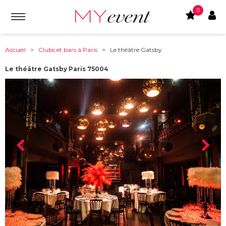
0
Accueil
>
Clubs et bars à Paris
> Le théâtre Gatsby
Le théâtre Gatsby Paris 75004
À partir de :
75004
-
Paris