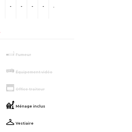
-
-
-
-
e
Fumeur
Équipement vidéo
Office traiteur
Ménage inclus
Vestiaire