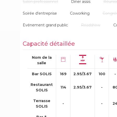
sa Méditerranée.
Salon professionnel
Diner assis
Réunio
Soirée d'entreprise
Coworking
Congré
Evénement grand public
Roadshow
C
Capacité détaillée
Nom de la
salle
Bar SOLIS
169
2.95/3.67
100
-
Restaurant
114
2.95/3.67
-
8
SOLIS
Terrasse
-
-
2
SOLIS
Bar &