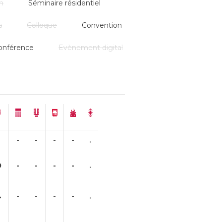
n
Séminaire résidentiel
s
Colloque
Convention
onférence
Evènement digital
-
-
-
-
0
-
-
-
-
4
-
-
-
-