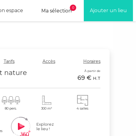
0
n espace
Ajouter un lieu
Ma sélection
Tarifs
Accès
Horaires
t nature
À partir de
69 €
H.T
80 pers.
300 m²
4 salles
Explorez
le lieu !
es