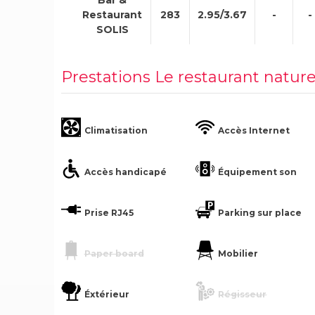
Restaurant
283
2.95/3.67
-
-
SOLIS
Prestations Le restaurant natur
Climatisation
Accès Internet
Accès handicapé
Équipement son
Prise RJ45
Parking sur place
Paper board
Mobilier
Éxtérieur
Régisseur