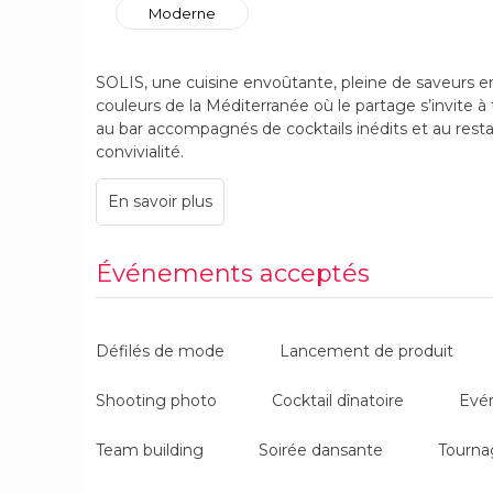
Moderne
SOLIS, une cuisine envoûtante, pleine de saveurs ens
couleurs de la Méditerranée où le partage s’invite 
au bar accompagnés de cocktails inédits et au restaur
convivialité.
Notre cuisine prend racine dans tout le bassin méd
les meilleurs produits & recettes pour offrir une carte
saisons et des inspirations du Chef.
Événements acceptés
Du lundi au vendredi, la carte déjeuner se renouvel
également des plats du jour. Le soir, cette carte est
supplémentaires, offrant toujours plus de découve
Défilés de mode
Lancement de produit
complétée par une ardoise quotidienne avec des opti
Le brunch chez Solis, c'est tous les samedis avec l
Shooting photo
Cocktail dînatoire
Evé
jours fériés.
Team building
Soirée dansante
Tourna
Le Chef Nabil Naili signe une carte imaginée, constr
dans ses origines pour créer une expérience audaci