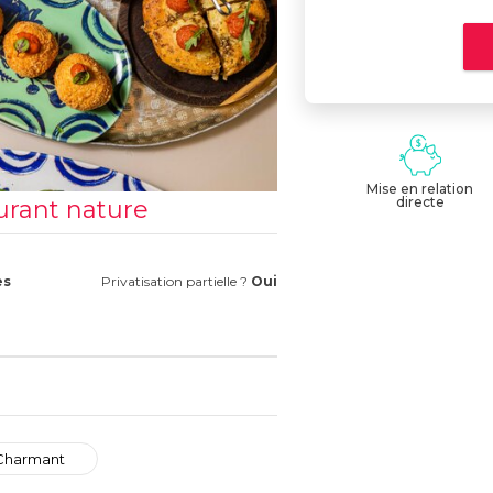
Mise en relation
directe
urant nature
es
Privatisation partielle ?
Oui
Charmant