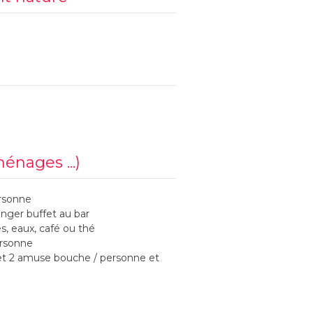
ménages ...)
rsonne
inger buffet au bar
s, eaux, café ou thé
ersonne
t 2 amuse bouche / personne et