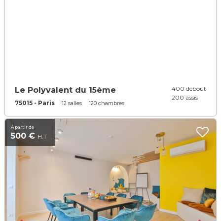
400 debout
Le Polyvalent du 15ème
200 assis
75015 - Paris
12 salles
120 chambres
À partir de
500 €
H.T