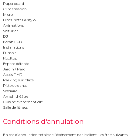
Paperboard
Climatisation
Micro
Blocs-notes & stylo
Animations
Voiturier
DJ
Ecran LCD
Installations
Fumoir
Rooftop
Espace détente
Jardin / Parc
Accès PMR
Parking sur place
Piste de danse
Vestiaire
Amphithéâtre
Cuisine événementielle
Salle de fitness
Conditions d'annulation
En cas d’annulation totale de l’événement par le client : les frais suivants