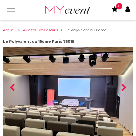
0
Accueil
>
Auditoriums à Paris
> Le Polyvalent du 15ème
Le Polyvalent du 15ème Paris 75015
À partir de :
75015
-
Paris