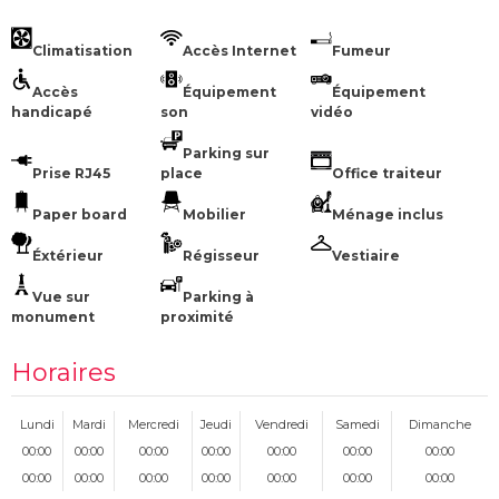
Climatisation
Accès Internet
Fumeur
Accès
Équipement
Équipement
handicapé
son
vidéo
Parking sur
Prise RJ45
place
Office traiteur
Paper board
Mobilier
Ménage inclus
Éxtérieur
Régisseur
Vestiaire
Vue sur
Parking à
monument
proximité
Horaires
Lundi
Mardi
Mercredi
Jeudi
Vendredi
Samedi
Dimanche
00:00
00:00
00:00
00:00
00:00
00:00
00:00
00:00
00:00
00:00
00:00
00:00
00:00
00:00