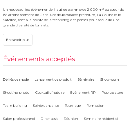
Un nouveau lieu événementiel haut de gamme de 2 000 m² au cœur du
15ᵉ arrondissement de Paris. Nos deux espaces premium, La Colline et le
Satellite, sont à la pointe de la technologie et pensés pour accueillir une
grande diversité de formats.
Le Polyvalent du 15ème propose des espaces lumineux, entièrement
équipés en audiovisuel, avec une régie technique pour les auditoriums.
Modulables et polyvalents, nos lieux s’adaptent à tous types d’événements.
Un accompagnement global peut être proposé afin de garantir une
organisation parfaitement maîtrisée : hôtesses d’accueil, restauration,
Événements acceptés
prestataires techniques, mobilier et services complémentaires. Tout est
pensé pour offrir une expérience fluide, efficace et entièrement clé en main.
Défilés de mode
Lancement de produit
Séminaire
Showroom
Shooting photo
Cocktail dînatoire
Evénement RP
Pop up store
Team building
Soirée dansante
Tournage
Formation
Salon professionnel
Diner assis
Réunion
Séminaire résidentiel