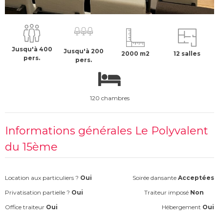
50 €
H.T
Jusqu'à 400
Jusqu'à 200
2000 m2
12 salles
pers.
pers.
120 chambres
Informations générales Le Polyvalent
du 15ème
Location aux particuliers ?
Oui
Soirée dansante
Acceptées
Privatisation partielle ?
Oui
Traiteur imposé
Non
Office traiteur
Oui
Hébergement
Oui