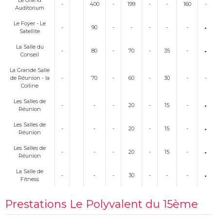
Le Grand
-
400
-
199
-
-
160
-
Auditorium
Le Foyer - Le
-
90
-
-
-
-
-
Satellite
La Salle du
-
80
-
70
-
35
-
Conseil
La Grande Salle
de Réunion - la
-
70
-
60
-
30
-
-
Colline
Les Salles de
-
-
-
20
-
15
-
Réunion
Les Salles de
-
-
-
20
-
15
-
Réunion
Les Salles de
-
-
-
20
-
15
-
Réunion
La Salle de
-
-
-
30
-
-
-
Fitness
Prestations Le Polyvalent du 15ème