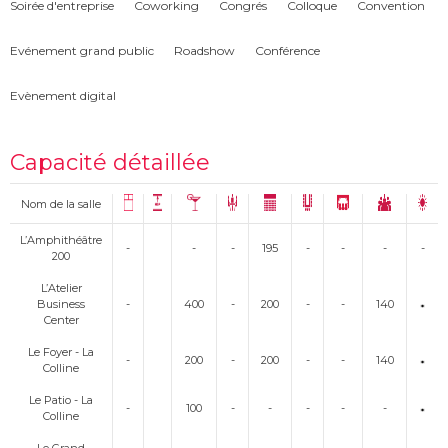
Soirée d'entreprise
Coworking
Congrés
Colloque
Convention
Evénement grand public
Roadshow
Conférence
Evènement digital
Capacité détaillée
Nom de la salle
L’Amphithéâtre
-
-
-
195
-
-
-
-
200
L’Atelier
Business
-
400
-
200
-
-
140
Center
Le Foyer - La
-
200
-
200
-
-
140
Colline
Le Patio - La
-
100
-
-
-
-
-
Colline