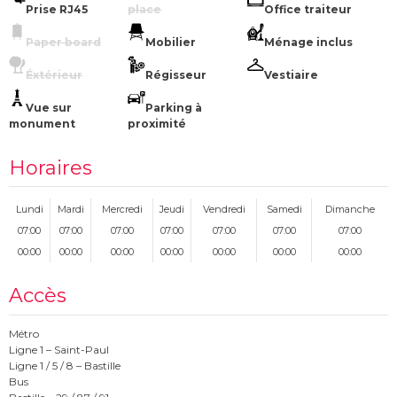
Prise RJ45
place
Office traiteur
Paper board
Mobilier
Ménage inclus
Éxtérieur
Régisseur
Vestiaire
Vue sur
Parking à
monument
proximité
Horaires
Lundi
Mardi
Mercredi
Jeudi
Vendredi
Samedi
Dimanche
07:00
07:00
07:00
07:00
07:00
07:00
07:00
00:00
00:00
00:00
00:00
00:00
00:00
00:00
Accès
Métro
Ligne 1 – Saint-Paul
Ligne 1 / 5 / 8 – Bastille
Bus