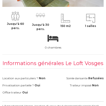
4500 €
H.T
Jusqu'à 60
Jusqu'à 30
150 m2
1 salles
pers.
pers.
0 chambres
Informations générales Le Loft Vosges
Location aux particuliers ?
Non
Soirée dansante
Refusées
Privatisation partielle ?
Oui
Traiteur imposé
Non
Office traiteur
Oui
L'Appartement Vosges, location d’une suite événementielle signée Knoll