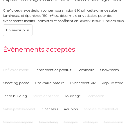
Chef d’œuvre de design contemporain signé Knoll, cette grande suite
lumineuse et épurée de 150 m² est désormais privatisable pour des
événements inédits, intimistes et confidentiels, avec vue sur l’une des plus
belles places de France.
Keys vous offre une rare opportunité de réserver une suite Places des
Vosges. Le Loft Vosges, superbe appartement de luxe est situé à deux pas de
la station de métro Saint-Paul. Ce cocon contemporain abrite un espace à
vivre distingué et conceptuel de 150 m² pouvant accueillir jusqu’à 60
Événements acceptés
personnes. Lieu atypique et idéal pour l’organisation de votre évènement à
Paris
Il dispose d’un grand salon, d’un séjour avec une table de réunion, de deux
Défilés de mode
Lancement de produit
Séminaire
Showroom
bureaux pour des ateliers workshop, et d’une cuisine cubique toute
équipée.
Shooting photo
Cocktail dînatoire
Evénement RP
Pop up store
Team building
Soirée dansante
Tournage
Formation
Salon professionnel
Diner assis
Réunion
Séminaire résidentiel
Soirée d'entreprise
Coworking
Congrés
Colloque
Convention