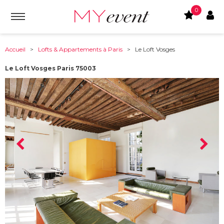
0
Accueil
>
Lofts & Appartements à Paris
> Le Loft Vosges
Le Loft Vosges Paris 75003
À partir de :
75003
-
Paris