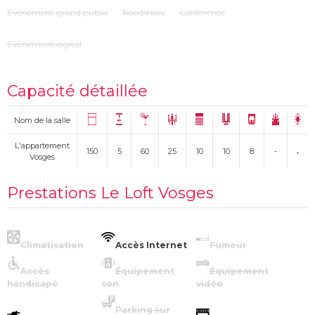
Evénement grand public
Roadshow
Conférence
Evènement digital
Capacité détaillée
Nom de la salle
L'appartement
150
5
60
25
10
10
8
-
Vosges
Prestations Le Loft Vosges
Climatisation
Accès Internet
Fumeur
Accès
Équipement
Équipement
handicapé
son
vidéo
Parking sur