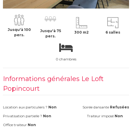
3000 €
H.T
Jusqu'à 100
Jusqu'à 75
300 m2
6 salles
pers.
pers.
0 chambres
Informations générales Le Loft
Popincourt
Location aux particuliers ?
Non
Soirée dansante
Refusées
Privatisation partielle ?
Non
Traiteur imposé
Non
Office traiteur
Non