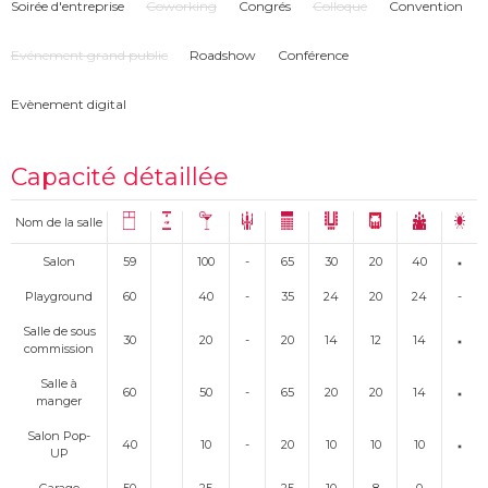
Soirée d'entreprise
Coworking
Congrés
Colloque
Convention
Evénement grand public
Roadshow
Conférence
Evènement digital
Capacité détaillée
Nom de la salle
Salon
59
100
-
65
30
20
40
Playground
60
40
-
35
24
20
24
-
Salle de sous
30
20
-
20
14
12
14
commission
Salle à
60
50
-
65
20
20
14
manger
Salon Pop-
40
10
-
20
10
10
10
UP