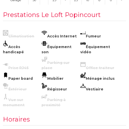
Garage
50
25
-
25
10
8
0
-
Prestations Le Loft Popincourt
Climatisation
Accès Internet
Fumeur
Accès
Équipement
Équipement
handicapé
son
vidéo
Parking sur
Prise RJ45
place
Office traiteur
Paper board
Mobilier
Ménage inclus
Éxtérieur
Régisseur
Vestiaire
Vue sur
Parking à
monument
proximité
Horaires