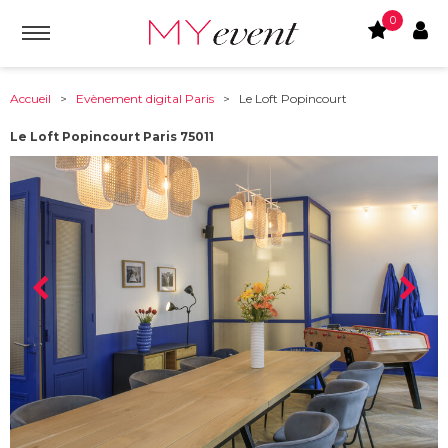
0
Accueil
>
Evènement digital Paris
> Le Loft Popincourt
Le Loft Popincourt Paris 75011
À partir de :
75011
-
Paris