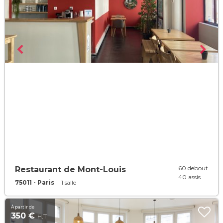
60 debout
Restaurant de Mont-Louis
40 assis
75011 - Paris
1 salle
À partir de
350 €
H.T