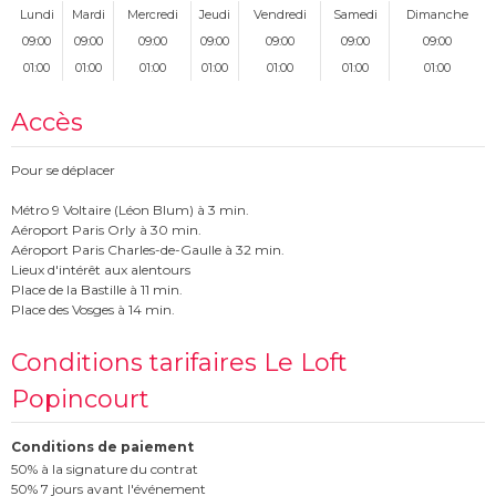
Lundi
Mardi
Mercredi
Jeudi
Vendredi
Samedi
Dimanche
09:00
09:00
09:00
09:00
09:00
09:00
09:00
01:00
01:00
01:00
01:00
01:00
01:00
01:00
Accès
Pour se déplacer
Métro 9 Voltaire (Léon Blum) à 3 min.
Aéroport Paris Orly à 30 min.
Aéroport Paris Charles-de-Gaulle à 32 min.
Lieux d'intérêt aux alentours
Place de la Bastille à 11 min.
Place des Vosges à 14 min.
Conditions tarifaires Le Loft
Popincourt
Conditions de paiement
50% à la signature du contrat
50% 7 jours avant l'événement