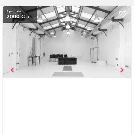
À partir de
2000 €
H.T