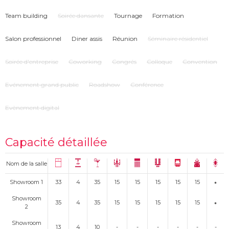
Team building
Soirée dansante
Tournage
Formation
Salon professionnel
Diner assis
Réunion
Séminaire résidentiel
Soirée d'entreprise
Coworking
Congrés
Colloque
Convention
Evénement grand public
Roadshow
Conférence
Evènement digital
Capacité détaillée
Nom de la salle
Showroom 1
33
4
35
15
15
15
15
15
Showroom
35
4
35
15
15
15
15
15
2
Showroom
13
4
10
-
-
-
-
-
-