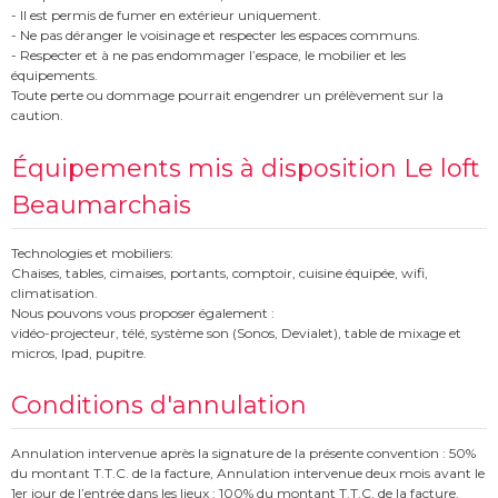
- Il est permis de fumer en extérieur uniquement.
- Ne pas déranger le voisinage et respecter les espaces communs.
- Respecter et à ne pas endommager l’espace, le mobilier et les
équipements.
Toute perte ou dommage pourrait engendrer un prélèvement sur la
caution.
Équipements mis à disposition Le loft
Beaumarchais
Technologies et mobiliers:
Chaises, tables, cimaises, portants, comptoir, cuisine équipée, wifi,
climatisation.
Nous pouvons vous proposer également :
vidéo-projecteur, télé, système son (Sonos, Devialet), table de mixage et
micros, Ipad, pupitre.
Conditions d'annulation
Annulation intervenue après la signature de la présente convention : 50%
du montant T.T.C. de la facture, Annulation intervenue deux mois avant le
1er jour de l’entrée dans les lieux : 100% du montant T.T.C. de la facture.