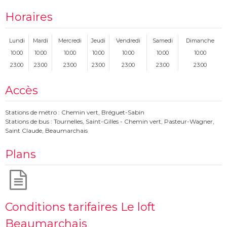
Horaires
Lundi
Mardi
Mercredi
Jeudi
Vendredi
Samedi
Dimanche
10:00
10:00
10:00
10:00
10:00
10:00
10:00
23:00
23:00
23:00
23:00
23:00
23:00
23:00
Accès
Stations de métro : Chemin vert, Bréguet-Sabin
Stations de bus : Tournelles, Saint-Gilles - Chemin vert, Pasteur-Wagner,
Saint Claude, Beaumarchais
Plans
Conditions tarifaires Le loft
Beaumarchais