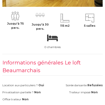
1000 €
H.T
Jusqu'à 75
Jusqu'à 30
115 m2
5 salles
pers.
pers.
0 chambres
Informations générales Le loft
Beaumarchais
Location aux particuliers ?
Oui
Soirée dansante
Refusées
Privatisation partielle ?
Non
Traiteur imposé
Non
Office traiteur
Non