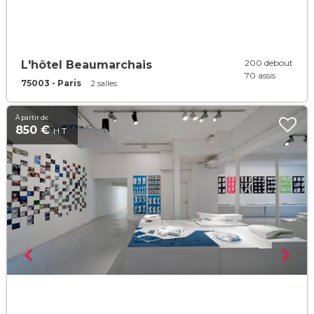
200 debout
L'hôtel Beaumarchais
70 assis
75003 - Paris
2 salles
À partir de
850 €
H.T