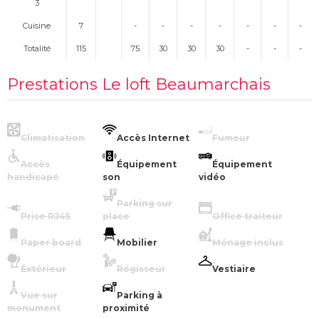
3
Cuisine
7
-
-
-
-
-
-
-
Totalité
115
75
30
30
30
-
-
-
Prestations Le loft Beaumarchais
Climatisation
Accès Internet
Fumeur
Accès
Équipement
Équipement
handicapé
son
vidéo
Parking sur
Prise RJ45
place
Office traiteur
Paper board
Mobilier
Ménage inclus
Éxtérieur
Régisseur
Vestiaire
Vue sur
Parking à
monument
proximité