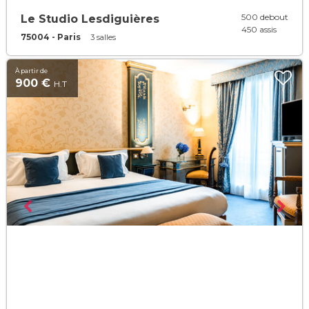
500 debout
Le Studio Lesdiguières
450 assis
75004 - Paris
3 salles
À partir de
900 €
H.T