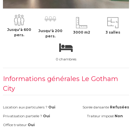
2500 €
H.T
Jusqu'à 600
Jusqu'à 200
3000 m2
3 salles
pers.
pers.
0 chambres
Informations générales Le Gotham
City
Location aux particuliers ?
Oui
Soirée dansante
Refusées
Privatisation partielle ?
Oui
Traiteur imposé
Non
Office traiteur
Oui