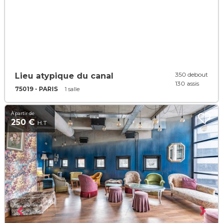
350 debout
Lieu atypique du canal
130 assis
75019 - PARIS
1 salle
À partir de
250 €
H.T