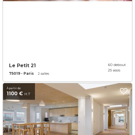
60 debout
Le Petit 21
25 assis
75019 - Paris
2 salles
À partir de
1100 €
H.T