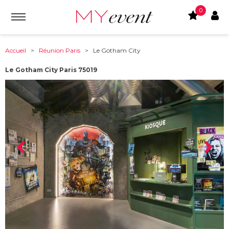
0
Accueil
>
Réunion Paris
> Le Gotham City
Le Gotham City Paris 75019
À partir de :
75019
-
Paris