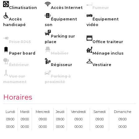
tournage.
Climatisation
Accès Internet
Fumeur
Pourquoi Choisir Le Gotham City pour Votre Tournage ?
Accès
Équipement
Équipement
Immersion Complète : Des décors fidèles à l'univers de Gotham City,
handicapé
son
vidéo
offrant une expérience visuelle époustouflante.
Grande Superficie : 3 000 m² d'espaces adaptables pour répondre à tous
Parking sur
vos besoins de production.
Prise RJ45
place
Office traiteur
Qualité Cinématographique : Des détails soignés et des effets réalistes pour
des scènes captivantes.
Paper board
Mobilier
Ménage inclus
Flexibilité : Décors personnalisables et espace suffisant pour des équipes
techniques complètes.
Éxtérieur
Régisseur
Vestiaire
Accessibilité : Situé au cœur de Paris, avec toutes les commodités
nécessaires pour un tournage réussi.
Vue sur
Parking à
Pour vos projets de tournage à la recherche d'un cadre unique et immersif,
monument
proximité
Le Gotham City est la destination idéale. Plongez vos acteurs et votre
équipe dans l'univers fascinant de Gotham City et créez des productions
mémorables qui captiveront votre audience. Contactez-nous dès
Horaires
aujourd'hui pour discuter de vos besoins de tournage et découvrir tout ce
que Gotham City peut offrir pour votre prochain projet.
Lundi
Mardi
Mercredi
Jeudi
Vendredi
Samedi
Dimanche
09:00
09:00
09:00
09:00
09:00
09:00
09:00
00:00
00:00
00:00
00:00
00:00
00:00
00:00