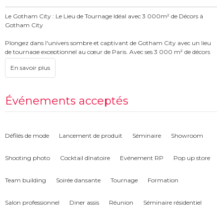
Le Gotham City : Le Lieu de Tournage Idéal avec 3 000m² de Décors à
Gotham City
Plongez dans l'univers sombre et captivant de Gotham City avec un lieu
de tournage exceptionnel au cœur de Paris. Avec ses 3 000 m² de décors
ultra-réalistes, Le Gotham City offre un cadre unique et immersif, parfait
pour vos projets cinématographiques, télévisuels ou publicitaires. Chaque
détail, des ruelles obscures aux imposants bâtiments, a été
minutieusement conçu pour recréer fidèlement l'atmosphère envoûtante
de l'univers de Batman.
Événements acceptés
Des Décors Variés et Immersifs
Le Gotham City propose une variété de décors qui capturent l'essence de
Défilés de mode
Lancement de produit
Séminaire
Showroom
Gotham City. Des allées sombres et mystérieuses aux intérieurs
sophistiqués, chaque espace est idéal pour tourner des scènes d'action
Shooting photo
Cocktail dînatoire
Evénement RP
Pop up store
palpitantes, des drames intenses ou des moments de suspense. Les
éclairages et les effets sonores ajoutent une dimension supplémentaire,
plongeant acteurs et spectateurs dans une ambiance authentique et
Team building
Soirée dansante
Tournage
Formation
immersive.
Salon professionnel
Diner assis
Réunion
Séminaire résidentiel
Flexibilité et Adaptabilité
Avec une superficie impressionnante de 3 000 m², Le Gotham City offre