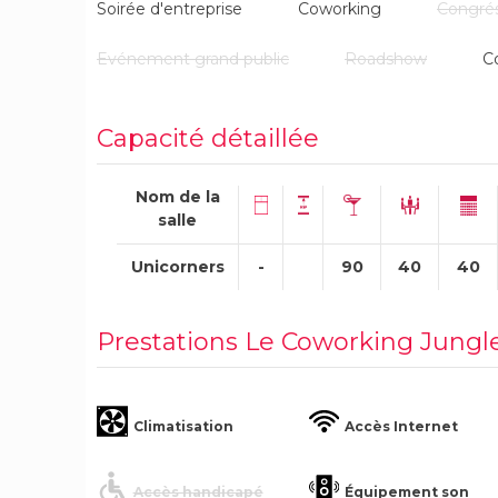
Soirée d'entreprise
Coworking
Congré
Evénement grand public
Roadshow
C
Capacité détaillée
Nom de la
salle
Unicorners
-
90
40
40
Prestations Le Coworking Jungl
Climatisation
Accès Internet
Accès handicapé
Équipement son