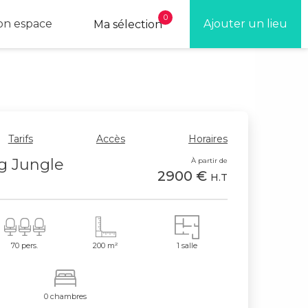
0
n espace
Ajouter un lieu
Ma sélection
Tarifs
Accès
Horaires
g Jungle
À partir de
2900 €
H.T
70 pers.
200 m²
1 salle
0 chambres