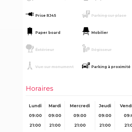
Prise RJ45
Parking sur place
Paper board
Mobilier
Éxtérieur
Régisseur
Vue sur monument
Parking à proximité
Horaires
Lundi
Mardi
Mercredi
Jeudi
Vend
09:00
09:00
09:00
09:00
09:
21:00
21:00
21:00
21:00
21: