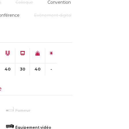
s
Colloque
Convention
onférence
Evènement digital
40
30
40
-
e
Fumeur
Équipement vidéo