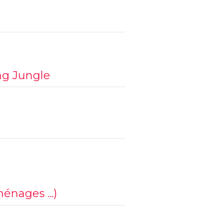
ng Jungle
ménages ...)