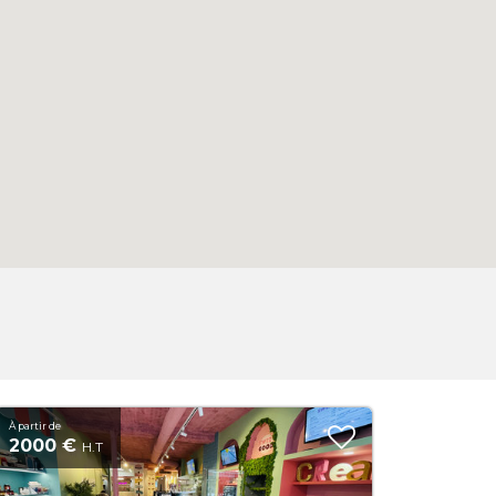
À partir de
2000 €
H.T