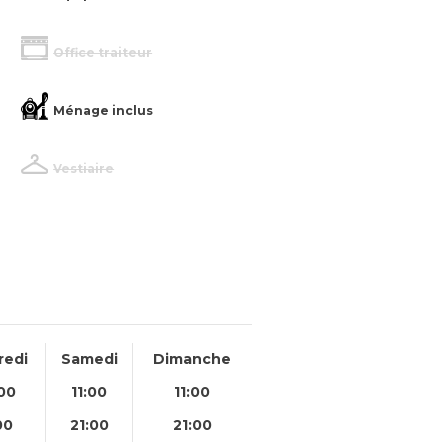
Office traiteur
Ménage inclus
Vestiaire
redi
Samedi
Dimanche
00
11:00
11:00
00
21:00
21:00