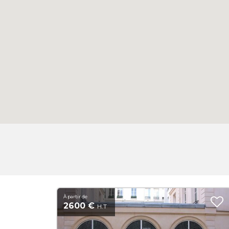
À partir de
2600 €
H.T