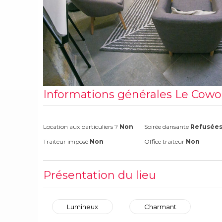
Informations générales Le Cowo
Location aux particuliers ?
Non
Soirée dansante
Refusée
Traiteur imposé
Non
Office traiteur
Non
Présentation du lieu
Lumineux
Charmant