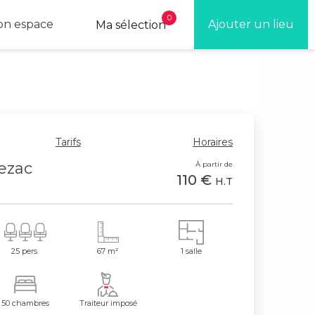
0
n espace
Ajouter un lieu
Ma sélection
Tarifs
Horaires
ezac
À partir de
110 €
H.T
25 pers.
67 m²
1 salle
50 chambres
Traiteur imposé