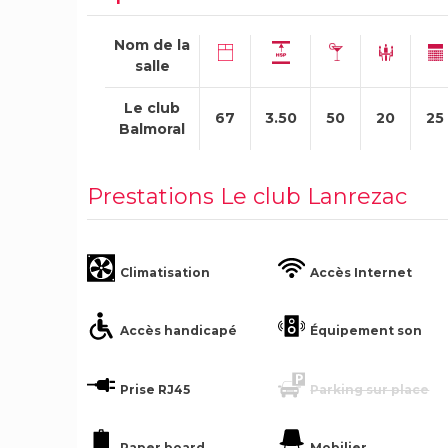
Nom de la
salle
Le club
67
3.50
50
20
25
Balmoral
Prestations Le club Lanrezac
Climatisation
Accès Internet
Accès handicapé
Équipement son
Prise RJ45
Parking sur place
Paper board
Mobilier