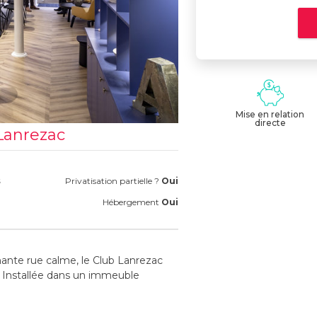
Mise en relation
directe
Lanrezac
s
Privatisation partielle ?
Oui
Hébergement
Oui
nte rue calme, le Club Lanrezac
", Installée dans un immeuble
u classique contemporain, raffiné,