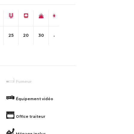
25
20
30
Fumeur
Équipement vidéo
Office traiteur
Ménage inclus