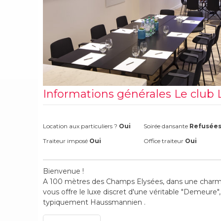
Informations générales Le club 
Location aux particuliers ?
Oui
Soirée dansante
Refusée
Traiteur imposé
Oui
Office traiteur
Oui
Bienvenue !
A 100 mètres des Champs Elysées, dans une charma
vous offre le luxe discret d'une véritable "Demeure
typiquement Haussmannien .
Notre Salon caractérise l’élégance Parisienne. Un lie