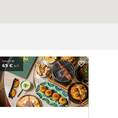
À partir de
69 €
H.T