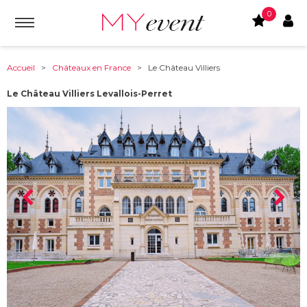
0
Accueil
>
Châteaux en France
> Le Château Villiers
Le Château Villiers Levallois-Perret
À partir de :
92300
-
Levallois-Perret