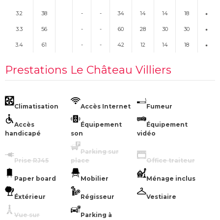
3.2
38
-
-
34
14
14
18
3.3
56
-
-
60
28
30
30
3.4
61
-
-
42
12
14
18
Prestations Le Château Villiers
Climatisation
Accès Internet
Fumeur
Accès
Équipement
Équipement
handicapé
son
vidéo
Parking sur
Prise RJ45
place
Office traiteur
Paper board
Mobilier
Ménage inclus
Éxtérieur
Régisseur
Vestiaire
Vue sur
Parking à