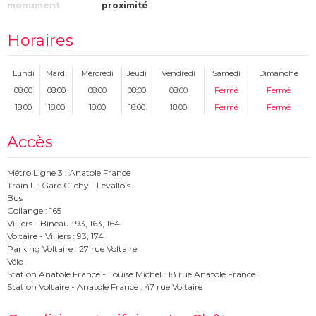
monument
proximité
Horaires
Lundi
Mardi
Mercredi
Jeudi
Vendredi
Samedi
Dimanche
08:00
08:00
08:00
08:00
08:00
Fermé
Fermé
18:00
18:00
18:00
18:00
18:00
Fermé
Fermé
Accès
Métro Ligne 3 : Anatole France
Train L : Gare Clichy - Levallois
Bus
Collange : 165
Villiers - Bineau : 93, 163, 164
Voltaire - Villiers : 93, 174
Parking Voltaire : 27 rue Voltaire
Vélo
Station Anatole France - Louise Michel : 18 rue Anatole France
Station Voltaire - Anatole France : 47 rue Voltaire