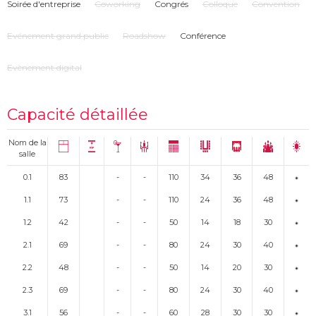
Soirée d'entreprise
Coworking
Congrés
Colloque
Convention
Evénement grand public
Roadshow
Conférence
Evènement digital
Capacité détaillée
Nom de la
salle
0.1
83
-
-
110
34
36
48
1.1
73
-
-
110
24
36
48
1.2
42
-
-
50
14
18
30
2.1
69
-
-
80
24
30
40
2.2
48
-
-
50
14
20
30
2.3
69
-
-
80
24
30
40
3.1
56
-
-
60
28
30
30