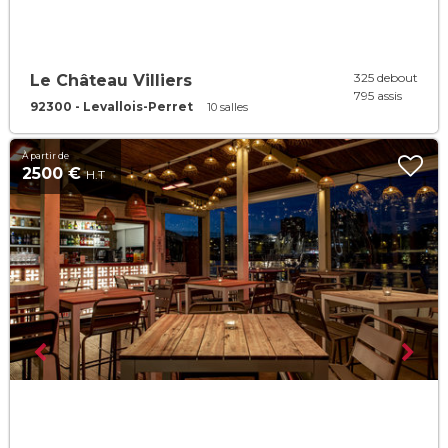
325 debout
Le Château Villiers
795 assis
92300 - Levallois-Perret
10 salles
À partir de
2500 €
H.T