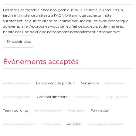
Derrière une façade classée néo-gothique du XIXe siècle, au cœur d’un
jardin intimiste, ce château à l’ADN britannique cache un hôtel
surprenant, acidulé et vitaminé, animé par une équipe aussi excentrique
qu’exemplaire. Appropriez-vous ce lieu fait de couleurs et de matières,
habité par une galerie de personnages profondément attachants et
accueillants.
- Une restauration permanente
- Organisez votre cocktail en journée ou en soirée dans notre jardin
privatif, sur l'une de nos grandes terrasses ou bien à l'intérieur du château.
Événements acceptés
- Privatisez intégralement un étage et vivez une journée à votre propre
rythme, 100% adaptée à vos besoins.
Défilés de mode
Lancement de produit
Séminaire
Showroom
Shooting photo
Cocktail dînatoire
Evénement RP
Pop up store
Team building
Soirée dansante
Tournage
Formation
Salon professionnel
Diner assis
Réunion
Séminaire résidentiel