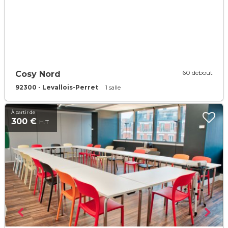
60 debout
Cosy Nord
92300 - Levallois-Perret
1 salle
À partir de
300 €
H.T