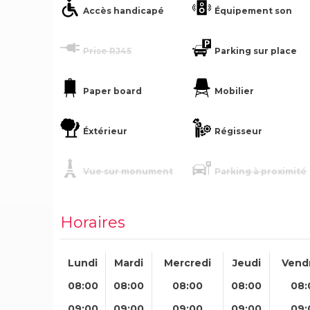
Accès handicapé
Équipement son
Prise RJ45
Parking sur place
Paper board
Mobilier
Éxtérieur
Régisseur
Vue sur monument
Parking à proximité
Horaires
Lundi
Mardi
Mercredi
Jeudi
Vend
08:00
08:00
08:00
08:00
08:
09:00
09:00
09:00
09:00
09: