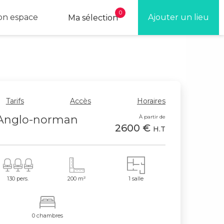
0
n espace
Ajouter un lieu
Ma sélection
Tarifs
Accès
Horaires
 Anglo-norman
À partir de
2600 €
H.T
130 pers.
200 m²
1 salle
0 chambres