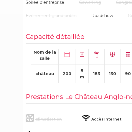
Soirée d'entreprise
Coworking
Congré
Evénement grand public
Roadshow
C
Capacité détaillée
Nom de la
salle
5
château
200
183
130
90
m
Prestations Le Château Anglo-
Climatisation
Accès Internet