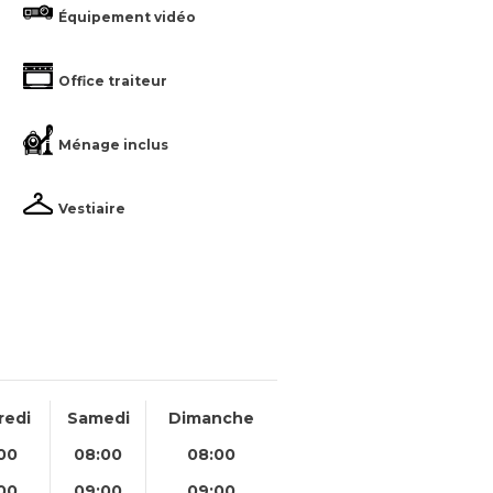
Équipement vidéo
Office traiteur
Ménage inclus
Vestiaire
redi
Samedi
Dimanche
00
08:00
08:00
00
09:00
09:00