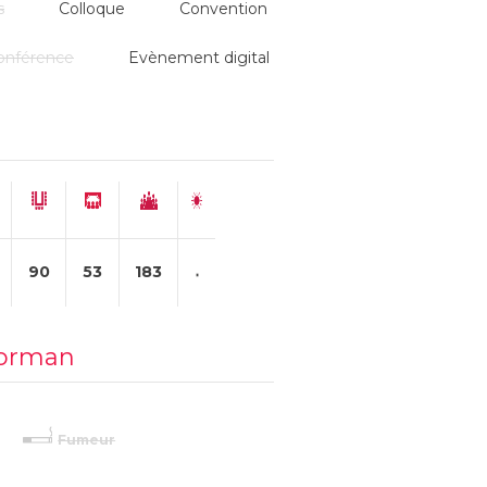
s
Colloque
Convention
onférence
Evènement digital
90
53
183
norman
Fumeur