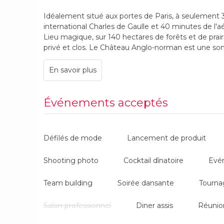
Idéalement situé aux portes de Paris, à seulement
international Charles de Gaulle et 40 minutes de l'a
Lieu magique, sur 140 hectares de forêts et de pra
privé et clos. Le Château Anglo-norman est une s
siècle, au charme pittoresque d’un manoir Anglo-n
• 3 salons sont à votre disposition pour accueillir jus
• Terrasse de 80m2 d’où contempler la vue magnifiq
• La chapelle et ses cèdres centenaires pour vos 
L’équipe du château de Chambly vous donne la possib
Événements acceptés
contraintes horaires, ni prestataires imposés.
Selon vos besoins, nous vous proposons une sélectio
diverses options.
Défilés de mode
Lancement de produit
Team building, incentive, anniversaire d’entreprise
produits, journée d'étude, soirée de gala, ambianc
Shooting photo
Cocktail dînatoire
Evé
atmosphère conviviale !
Le parc à l’anglaise, la forêt de 80ha vous permettr
Team building
Soirée dansante
Tourna
activités, une chasse au trésor, une course d’orien
party ? Tout est possible ! Pour ceux qui préfèrent l
dans le parc du domaine.
Salon professionnel
Diner assis
Réunio