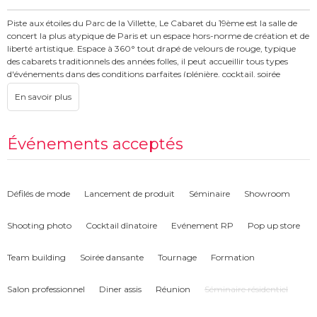
Piste aux étoiles du Parc de la Villette, Le Cabaret du 19ème est la salle de
concert la plus atypique de Paris et un espace hors-norme de création et de
liberté artistique. Espace à 360° tout drapé de velours de rouge, typique
des cabarets traditionnels des années folles, il peut accueillir tous types
d'événements dans des conditions parfaites (plénière, cocktail, soirée
dansante, dîner…) jusqu'à 800 personnes en configuration cocktail. En
bonus, une terrasse de 3 000 m2 avec un bar extérieur.
Événements acceptés
Défilés de mode
Lancement de produit
Séminaire
Showroom
Shooting photo
Cocktail dînatoire
Evénement RP
Pop up store
Team building
Soirée dansante
Tournage
Formation
Salon professionnel
Diner assis
Réunion
Séminaire résidentiel