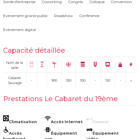
Soirée d'entreprise
Coworking
Congrés
Colloque
Convention
Evénement grand public
Roadshow
Conférence
Evènement digital
Capacité détaillée
Nom de la
salle
Cabaret
-
900
350
550
-
150
-
Sauvage
Prestations Le Cabaret du 19ème
Climatisation
Accès Internet
Fumeur
Accès
Équipement
Équipement
handicapé
son
vidéo