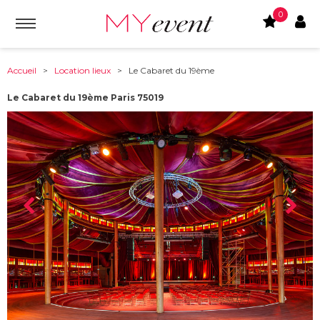
0
Accueil
>
Location lieux
> Le Cabaret du 19ème
Le Cabaret du 19ème Paris 75019
À partir de :
75019
-
Paris