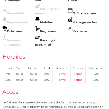
Parking sur
Prise RJ45
place
Office traiteur
Paper board
Mobilier
Ménage inclus
Éxtérieur
Régisseur
Vestiaire
Vue sur
Parking à
monument
proximité
Horaires
Lundi
Mardi
Mercredi
Jeudi
Vendredi
Samedi
Dimanche
07:00
07:00
07:00
07:00
Fermé
Fermé
13:00
03:00
03:00
03:00
03:00
Fermé
Fermé
03:00
Accès
Le Cabaret Sauvage est situé au coeur du Parc de la Villette, le long du
Canal de l’Ourcq. A proximité de nombreux autres lieux culturels (Zenith