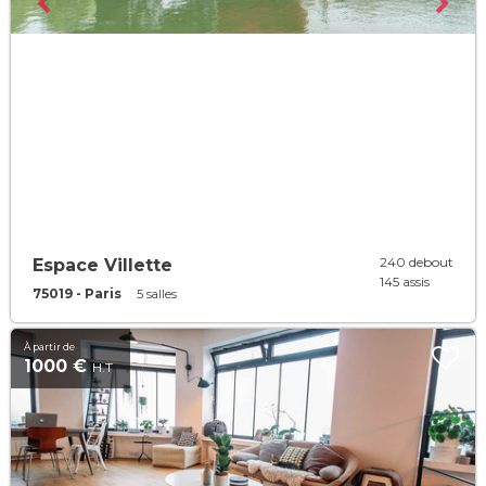
240 debout
Espace Villette
145 assis
75019 - Paris
5 salles
À partir de
1000 €
H.T