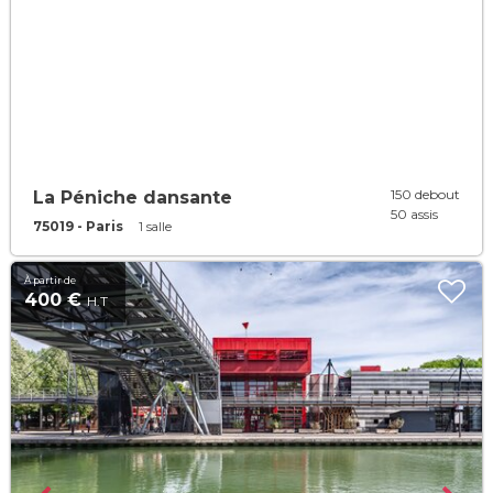
150 debout
La Péniche dansante
50 assis
75019 - Paris
1 salle
À partir de
400 €
H.T