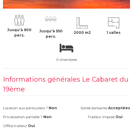
18000 €
H.T
Jusqu'à 900
Jusqu'à 550
2000 m2
1 salles
pers.
pers.
0 chambres
Informations générales Le Cabaret du
19ème
Location aux particuliers ?
Non
Soirée dansante
Acceptées
Privatisation partielle ?
Non
Traiteur imposé
Oui
Office traiteur
Oui