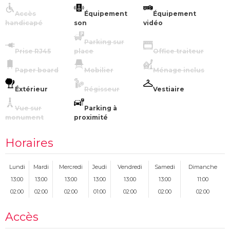
Accès
Équipement
Équipement
handicapé
son
vidéo
Parking sur
Prise RJ45
place
Office traiteur
Paper board
Mobilier
Ménage inclus
Éxtérieur
Régisseur
Vestiaire
Vue sur
Parking à
monument
proximité
Horaires
Lundi
Mardi
Mercredi
Jeudi
Vendredi
Samedi
Dimanche
13:00
13:00
13:00
13:00
13:00
13:00
11:00
02:00
02:00
02:00
01:00
02:00
02:00
02:00
Accès