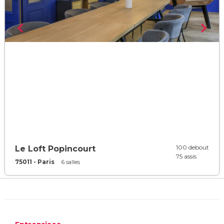
100 debout
Le Loft Popincourt
75 assis
75011 - Paris
6 salles