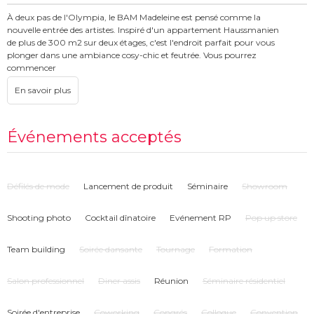
À deux pas de l'Olympia, le BAM Madeleine est pensé comme la
nouvelle entrée des artistes. Inspiré d'un appartement Haussmanien
de plus de 300 m2 sur deux étages, c'est l'endroit parfait pour vous
plonger dans une ambiance cosy-chic et feutrée. Vous pourrez
commencer
ou terminer la soirée en équipe dans notre bar à cocktails ou sur notre
terrasse.
Notre plus grande salle, Les Oiseaux (30pax), présente un décor inédit pour
une soirée entre collègues : boules à facettes, banquettes en estrade et
arche
Événements acceptés
dorée... Avec une capacité totale de 125 personnes, cette BAM House peut
être privatisée entièrement ou partiellement (un seul étage ou plusieurs
salles)
Défilés de mode
Lancement de produit
Séminaire
Showroom
Shooting photo
Cocktail dînatoire
Evénement RP
Pop up store
Team building
Soirée dansante
Tournage
Formation
Salon professionnel
Diner assis
Réunion
Séminaire résidentiel
Soirée d'entreprise
Coworking
Congrés
Colloque
Convention