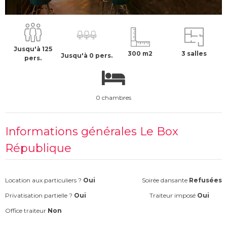
7594 €
H.T
Jusqu'à 125
300 m2
3 salles
Jusqu'à 0 pers.
pers.
0 chambres
Informations générales Le Box
République
Location aux particuliers ?
Oui
Soirée dansante
Refusées
Privatisation partielle ?
Oui
Traiteur imposé
Oui
Office traiteur
Non