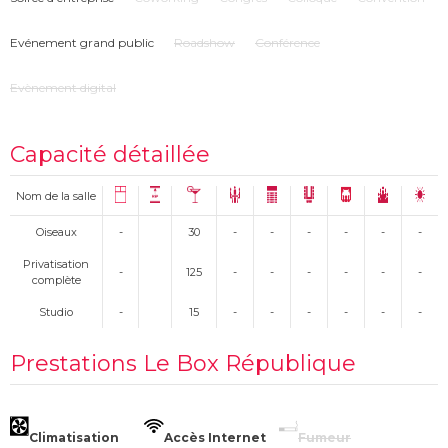
Evénement grand public
Roadshow
Conférence
Evènement digital
Capacité détaillée
Nom de la salle
Oiseaux
-
30
-
-
-
-
-
-
Privatisation
-
125
-
-
-
-
-
-
complète
Studio
-
15
-
-
-
-
-
-
Prestations Le Box République
Climatisation
Accès Internet
Fumeur