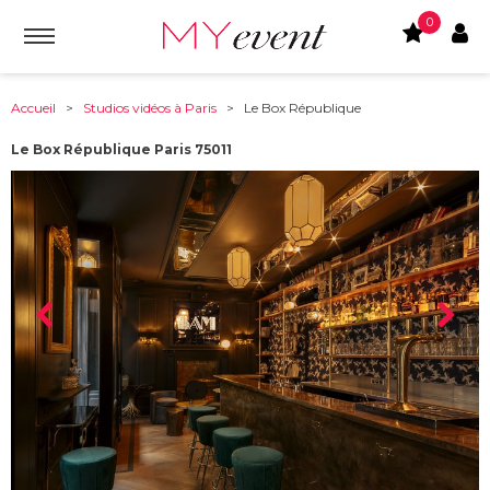
0
Accueil
>
Studios vidéos à Paris
> Le Box République
Le Box République Paris 75011
À partir de :
75011
-
Paris