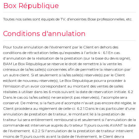
Box République
Toutes nos salles sont équipés de TV, d'enceintes Bose professionnelles, etc.
Conditions d'annulation
Pour toute annulation de l'événement par le Client en dehors des
conditions de rétractation telles qu’exposées à l’article 4 : 6.1 En cas
d’annulation de la réalisation de la prestation (sur la base du devis signé),
BAM Le Box République se réserve le droit de remettre à la vente les
créneaux de la/les salle(s) concernées afin de permettre la réservation par
un autre client. Si et seulement si la/les salle(s) réservée(s) par le Client
est/sont de nouveau réservée(s), Le Box République pourra procéder à
l'émission d'un avoir correspondant au montant des ventes de salles
réalisées à utiliser dans les 6 mois suivant la date de réservation initiale. 6.2
Dans le cas où la/les salle(s) ne serai(en)t pas réservée(s), l'acompte sera
conservé. De même, si la facture d’acompte n'avait pas encore été réglée, le
Client procédera au règlement de celle-ci. 6.2.1 Dans le cas particulier d'une
annulation de prestation de traiteur, le montant lié à la prestation de
traiteur lui sera entièrement remboursé si et seulement si l'annulation de la
commande est intervenue auprès du traiteur 11 jours ouvrés AVANT la date
de l’événement. 6.2.2 Si l'annulation de la prestation de traiteur intervient
moins de 11 jours ouvrés avant la date de l’événement, le Client devra