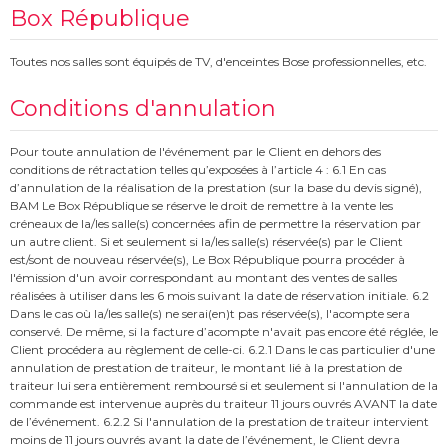
Box République
Toutes nos salles sont équipés de TV, d'enceintes Bose professionnelles, etc.
Conditions d'annulation
Pour toute annulation de l'événement par le Client en dehors des
conditions de rétractation telles qu’exposées à l’article 4 : 6.1 En cas
d’annulation de la réalisation de la prestation (sur la base du devis signé),
BAM Le Box République se réserve le droit de remettre à la vente les
créneaux de la/les salle(s) concernées afin de permettre la réservation par
un autre client. Si et seulement si la/les salle(s) réservée(s) par le Client
est/sont de nouveau réservée(s), Le Box République pourra procéder à
l'émission d'un avoir correspondant au montant des ventes de salles
réalisées à utiliser dans les 6 mois suivant la date de réservation initiale. 6.2
Dans le cas où la/les salle(s) ne serai(en)t pas réservée(s), l'acompte sera
conservé. De même, si la facture d’acompte n'avait pas encore été réglée, le
Client procédera au règlement de celle-ci. 6.2.1 Dans le cas particulier d'une
annulation de prestation de traiteur, le montant lié à la prestation de
traiteur lui sera entièrement remboursé si et seulement si l'annulation de la
commande est intervenue auprès du traiteur 11 jours ouvrés AVANT la date
de l’événement. 6.2.2 Si l'annulation de la prestation de traiteur intervient
moins de 11 jours ouvrés avant la date de l’événement, le Client devra