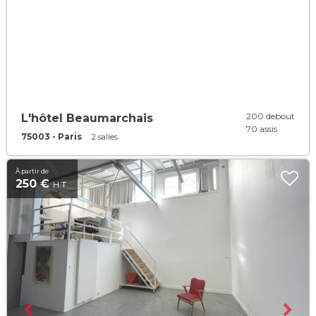
200 debout
L'hôtel Beaumarchais
70 assis
75003 - Paris
2 salles
À partir de
250 €
H.T