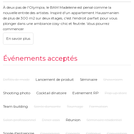
À deux pas de l'Olympia, le BAM Madeleine est pensé comme la
nouvelle entrée des artistes. Inspiré d'un appartement Haussmanien
de plus de 300 m2 sur deux étages, c'est l'endroit parfait pour vous
plonger dans une ambiance cosy-chic et feutrée. Vous pourrez
commencer
ou terminer la soirée en équipe dans notre bar à cocktails ou sur notre
terrasse.
Notre plus grande salle, Les Oiseaux (30pax), présente un décor inédit pour
une soirée entre collègues : boules à facettes, banquettes en estrade et
arche
Événements acceptés
dorée... Avec une capacité totale de 125 personnes, cette BAM House peut
être privatisée entièrement ou partiellement (un seul étage ou plusieurs
salles)
Défilés de mode
Lancement de produit
Séminaire
Showroom
Shooting photo
Cocktail dînatoire
Evénement RP
Pop up store
Team building
Soirée dansante
Tournage
Formation
Salon professionnel
Diner assis
Réunion
Séminaire résidentiel
Soirée d'entreprise
Coworking
Congrés
Colloque
Convention