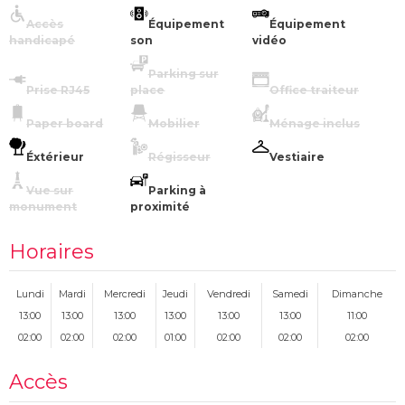
Accès
Équipement
Équipement
handicapé
son
vidéo
Parking sur
Prise RJ45
place
Office traiteur
Paper board
Mobilier
Ménage inclus
Éxtérieur
Régisseur
Vestiaire
Vue sur
Parking à
monument
proximité
Horaires
Lundi
Mardi
Mercredi
Jeudi
Vendredi
Samedi
Dimanche
13:00
13:00
13:00
13:00
13:00
13:00
11:00
02:00
02:00
02:00
01:00
02:00
02:00
02:00
Accès