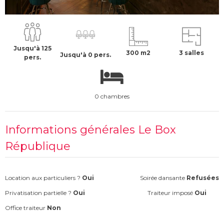
7594 €
H.T
Jusqu'à 125
300 m2
3 salles
Jusqu'à 0 pers.
pers.
0 chambres
Informations générales Le Box
République
Location aux particuliers ?
Oui
Soirée dansante
Refusées
Privatisation partielle ?
Oui
Traiteur imposé
Oui
Office traiteur
Non