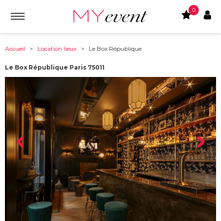
0
Accueil
>
Location lieux
> Le Box République
Le Box République Paris 75011
À partir de :
75011
-
Paris