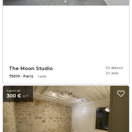
30 debout
The Moon Studio
20 assis
75010 - Paris
1 salle
À partir de
300 €
H.T