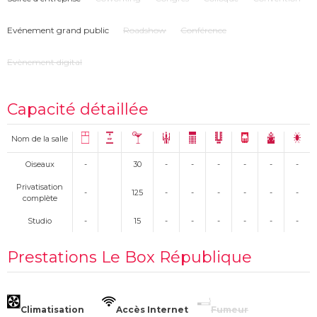
Evénement grand public
Roadshow
Conférence
Evènement digital
Capacité détaillée
Nom de la salle
Oiseaux
-
30
-
-
-
-
-
-
Privatisation
-
125
-
-
-
-
-
-
complète
Studio
-
15
-
-
-
-
-
-
Prestations Le Box République
Climatisation
Accès Internet
Fumeur