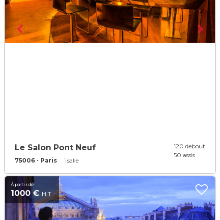
120 debout
Le Salon Pont Neuf
50 assis
75006 - Paris
1 salle
À partir de
1000 €
H.T