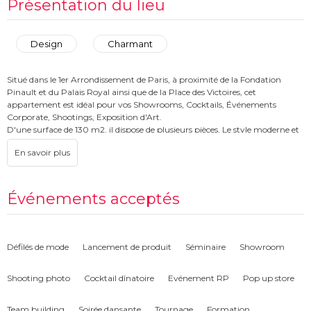
Présentation du lieu
Design
Charmant
Situé dans le 1er Arrondissement de Paris, à proximité de la Fondation
Pinault et du Palais Royal ainsi que de la Place des Victoires, cet
appartement est idéal pour vos Showrooms, Cocktails, Événements
Corporate, Shootings, Exposition d'Art.
D'une surface de 130 m2, il dispose de plusieurs pièces. Le style moderne et
contemporain avec des murs blans, un sol blanc et des moulures garanti
une ambiance neutre et élégante.
Au coeur d'un quartier vivant, dynamique, central et facile d'accès, cet
appartement est idéal pour les marques et les artistes à la recherche d'un
Événements acceptés
lieu facilement exploitable au centre de Paris et des monuments
historiques.
Défilés de mode
Lancement de produit
Séminaire
Showroom
Shooting photo
Cocktail dînatoire
Evénement RP
Pop up store
Team building
Soirée dansante
Tournage
Formation