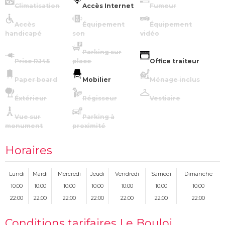
Climatisation
Accès Internet
Fumeur
Accès
Équipement
Équipement
handicapé
son
vidéo
Parking sur
Prise RJ45
place
Office traiteur
Paper board
Mobilier
Ménage inclus
Éxtérieur
Régisseur
Vestiaire
Vue sur
Parking à
monument
proximité
Horaires
Lundi
Mardi
Mercredi
Jeudi
Vendredi
Samedi
Dimanche
10:00
10:00
10:00
10:00
10:00
10:00
10:00
22:00
22:00
22:00
22:00
22:00
22:00
22:00
Conditions tarifaires Le Bouloi