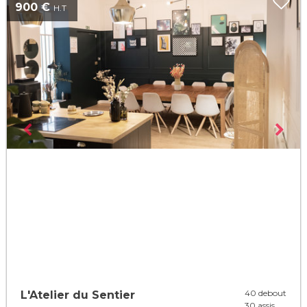
900 €
H.T
40 debout
L'Atelier du Sentier
30 assis