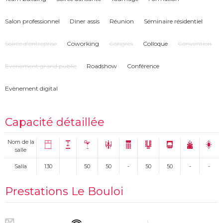
Salon professionnel
Diner assis
Réunion
Séminaire résidentiel
Soirée d'entreprise
Coworking
Congrés
Colloque
Convention
Evénement grand public
Roadshow
Conférence
Evènement digital
Capacité détaillée
Nom de la
salle
Salla
130
50
50
-
50
50
-
-
Prestations Le Bouloi