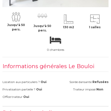
2500 €
H.T
Jusqu'à 50
Jusqu'à 50
130 m2
1 salles
pers.
pers.
0 chambres
Informations générales Le Bouloi
Location aux particuliers ?
Oui
Soirée dansante
Refusées
Privatisation partielle ?
Oui
Traiteur imposé
Non
Office traiteur
Oui