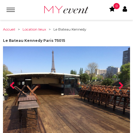
0
Accueil
>
Location lieux
> Le Bateau Kennedy
Le Bateau Kennedy Paris 75015
À partir de :
75015
-
Paris