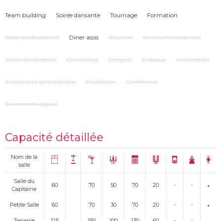
Team building
Soirée dansante
Tournage
Formation
Salon professionnel
Diner assis
Réunion
Séminaire résidentiel
Soirée d'entreprise
Coworking
Congrés
Colloque
Convention
Evénement grand public
Roadshow
Conférence
Evènement digital
Capacité détaillée
Nom de la
salle
Salle du
60
70
50
70
20
-
-
Capitaine
Petite Salle
60
70
30
70
20
-
-
Terrasse
125
150
100
130
60
-
-