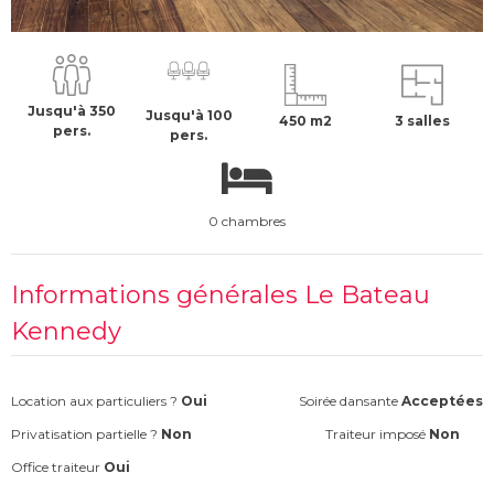
4105 €
H.T
Jusqu'à 350
Jusqu'à 100
450 m2
3 salles
pers.
pers.
0 chambres
Informations générales Le Bateau
Kennedy
Location aux particuliers ?
Oui
Soirée dansante
Acceptées
Privatisation partielle ?
Non
Traiteur imposé
Non
Office traiteur
Oui