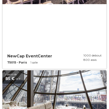
1000 debout
NewCap EventCenter
800 assis
75015 - Paris
1 salle
À partir de
85 €
H.T