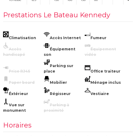
Prestations Le Bateau Kennedy
Climatisation
Accès Internet
Fumeur
Accès
Équipement
Équipement
handicapé
son
vidéo
Parking sur
Prise RJ45
place
Office traiteur
Paper board
Mobilier
Ménage inclus
Éxtérieur
Régisseur
Vestiaire
Vue sur
Parking à
monument
proximité
Horaires