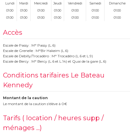
Lundi
Mardi
Mercredi
Jeudi
Vendredi
Samedi
Dimanche
01:00
01:00
01:00
01:00
01:00
01:00
01:00
01:00
01:00
01:00
01:00
01:00
01:00
01:00
Accès
Escale de Passy : M° Passy (L.6)
Escale de Grenelle : M°Bir Hakeim (L.6)
Escale de Debilly/Trocadéro : M° Trocadéro (L.6 et L.9)
Escale de Bercy : M° Bercy (L.6 et L.14) et Quai de la gare (L.6)
Conditions tarifaires Le Bateau
Kennedy
Montant de la caution
Le montant de la caution s'élève à 0€
Tarifs ( location / heures supp /
ménages ...)