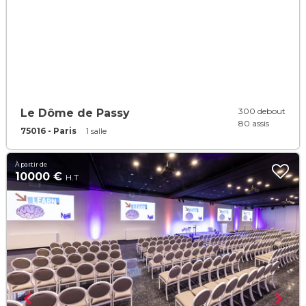
300 debout
Le Dôme de Passy
80 assis
75016 - Paris
1 salle
À partir de
10000 €
H.T