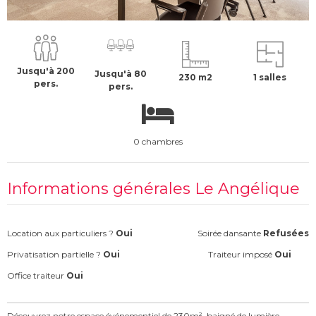
2900 €
H.T
Jusqu'à 200
Jusqu'à 80
230 m2
1 salles
pers.
pers.
0 chambres
Informations générales Le Angélique
Location aux particuliers ?
Oui
Soirée dansante
Refusées
Privatisation partielle ?
Oui
Traiteur imposé
Oui
Office traiteur
Oui
Découvrez notre espace événementiel de 230m², baigné de lumière