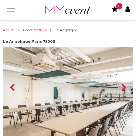
0
Accueil
>
Location lieux
> Le Angélique
Le Angélique Paris 75009
À partir de :
75009
-
Paris