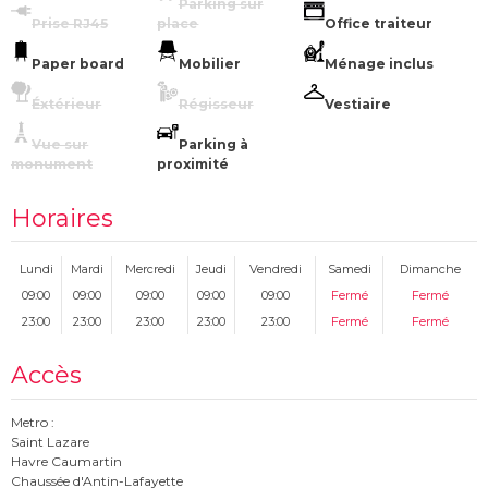
Parking sur
Prise RJ45
place
Office traiteur
Paper board
Mobilier
Ménage inclus
Éxtérieur
Régisseur
Vestiaire
Vue sur
Parking à
monument
proximité
Horaires
Lundi
Mardi
Mercredi
Jeudi
Vendredi
Samedi
Dimanche
09:00
09:00
09:00
09:00
09:00
Fermé
Fermé
23:00
23:00
23:00
23:00
23:00
Fermé
Fermé
Accès
Metro :
Saint Lazare
Havre Caumartin
Chaussée d'Antin-Lafayette