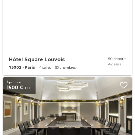
50 debout
Hôtel Square Louvois
42 assis
75002 - Paris
4 salles
50 chambres
À partir de
1500 €
H.T