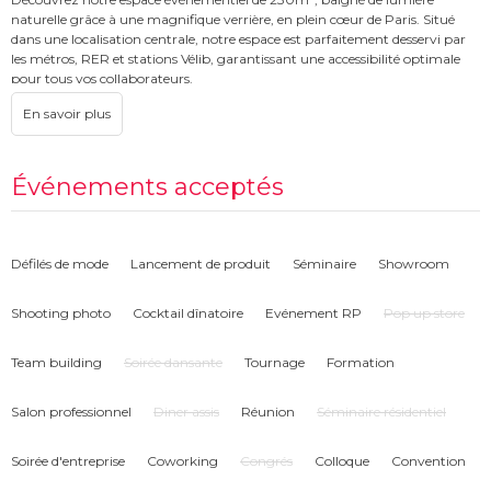
naturelle grâce à une magnifique verrière, en plein cœur de Paris. Situé
dans une localisation centrale, notre espace est parfaitement desservi par
les métros, RER et stations Vélib, garantissant une accessibilité optimale
pour tous vos collaborateurs.
Cet espace clé en main est idéal pour tous types d'événements, qu'il
s'agisse de journées d'études, de teambuildings ou d'événements plus
insolites comme des défilés de mode ou des comédies show. Sa modularité
vous permet de personnaliser l'agencement selon vos envies et besoins.
Événements acceptés
Nous proposons plusieurs formules pour vos événements, incluant petit
déjeuner, déjeuner buffet et collation l'après-midi. En plus de cela, café, thé
et eau sont disponibles à volonté tout au long de la journée.
Défilés de mode
Lancement de produit
Séminaire
Showroom
Shooting photo
Cocktail dînatoire
Evénement RP
Pop up store
Team building
Soirée dansante
Tournage
Formation
Salon professionnel
Diner assis
Réunion
Séminaire résidentiel
Soirée d'entreprise
Coworking
Congrés
Colloque
Convention