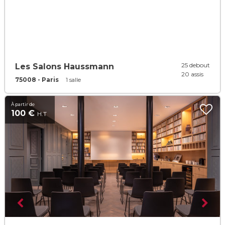
25 debout
Les Salons Haussmann
20 assis
75008 - Paris
1 salle
À partir de
100 €
H.T