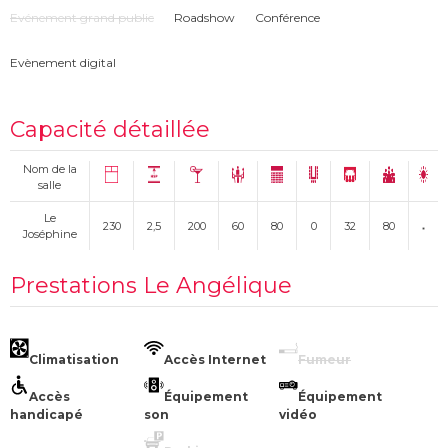
Evénement grand public
Roadshow
Conférence
Evènement digital
Capacité détaillée
Nom de la
salle
Le
230
2,5
200
60
80
0
32
80
Joséphine
Prestations Le Angélique
Climatisation
Accès Internet
Fumeur
Accès
Équipement
Équipement
handicapé
son
vidéo