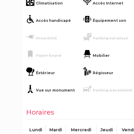
Climatisation
Accès Internet
Accès handicapé
Équipement son
Prise RJ45
Parking sur place
Paper board
Mobilier
Éxtérieur
Régisseur
Vue sur monument
Parking à proximité
Horaires
Lundi
Mardi
Mercredi
Jeudi
Vend