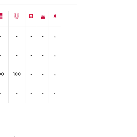
-
-
-
-
-
-
-
-
00
100
-
-
-
-
-
-
-