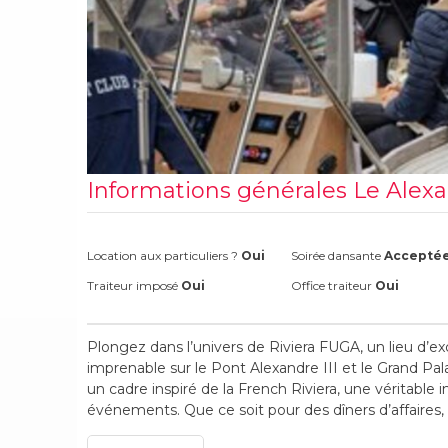
Informations générales Le Alexa
Location aux particuliers ?
Oui
Soirée dansante
Accepté
Traiteur imposé
Oui
Office traiteur
Oui
Plongez dans l’univers de Riviera FUGA, un lieu d’e
imprenable sur le Pont Alexandre III et le Grand Pal
un cadre inspiré de la French Riviera, une véritable i
événements. Que ce soit pour des dîners d’affaires,
d’entreprise ou tout autre événement spécial, pro