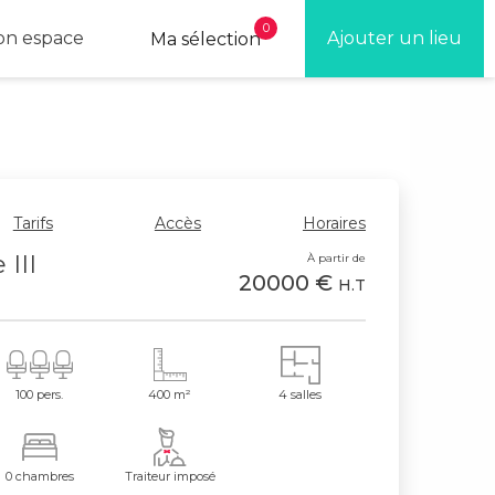
0
n espace
Ajouter un lieu
Ma sélection
Tarifs
Accès
Horaires
 III
À partir de
20000 €
H.T
100 pers.
400 m²
4 salles
0 chambres
Traiteur imposé