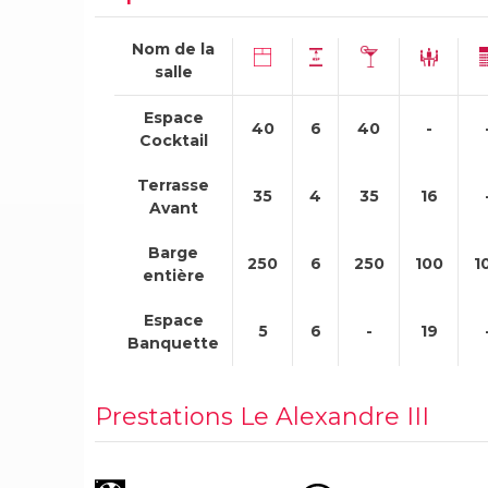
Nom de la
salle
Espace
40
6
40
-
Cocktail
Terrasse
35
4
35
16
Avant
Barge
250
6
250
100
1
entière
Espace
5
6
-
19
Banquette
Prestations Le Alexandre III