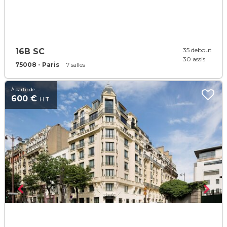
35 debout
16B SC
30 assis
75008 - Paris
7 salles
À partir de
600 €
H.T