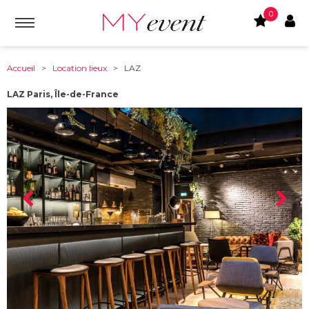
0
Accueil
>
Location lieux
> LAZ
LAZ Paris, Île-de-France
À partir de :
75009
-
Paris, Île-de-France