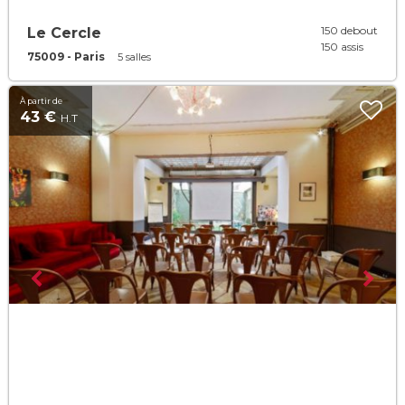
150 debout
Le Cercle
150 assis
75009 - Paris
5 salles
À partir de
43 €
H.T