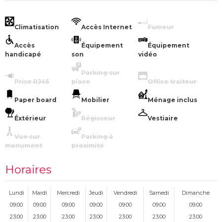
Climatisation
Accès Internet
Fumeur
Accès
Équipement
Équipement
handicapé
son
vidéo
Parking sur
Prise RJ45
place
Office traiteur
Paper board
Mobilier
Ménage inclus
Éxtérieur
Régisseur
Vestiaire
Vue sur
Parking à
monument
proximité
Horaires
Lundi
Mardi
Mercredi
Jeudi
Vendredi
Samedi
Dimanche
09:00
09:00
09:00
09:00
09:00
09:00
09:00
23:00
23:00
23:00
23:00
23:00
23:00
23:00