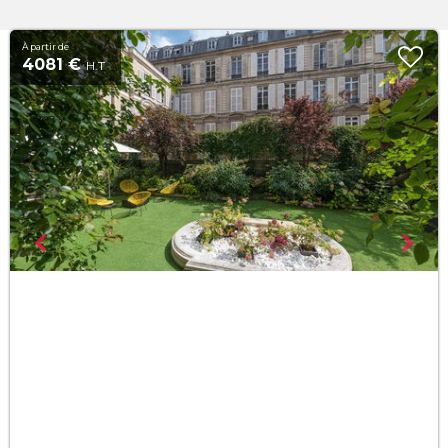
À partir de
4081 €
H.T