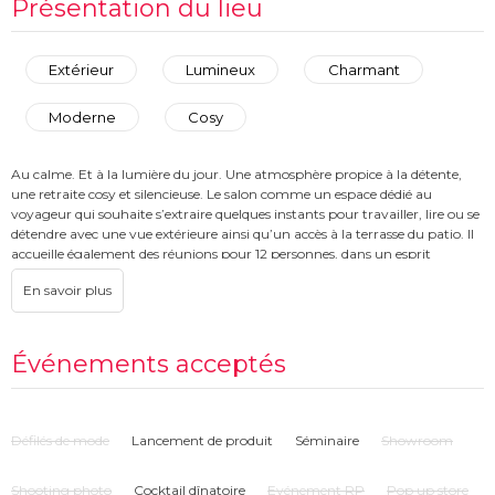
Présentation du lieu
Extérieur
Lumineux
Charmant
Moderne
Cosy
Au calme. Et à la lumière du jour. Une atmosphère propice à la détente,
une retraite cosy et silencieuse. Le salon comme un espace dédié au
voyageur qui souhaite s’extraire quelques instants pour travailler, lire ou se
détendre avec une vue extérieure ainsi qu’un accès à la terrasse du patio. Il
accueille également des réunions pour 12 personnes, dans un esprit
intimiste et personnalisé. Privatisation sur demande avec accès à la
terrasse patio végétalisée.
Événements acceptés
Défilés de mode
Lancement de produit
Séminaire
Showroom
Shooting photo
Cocktail dînatoire
Evénement RP
Pop up store