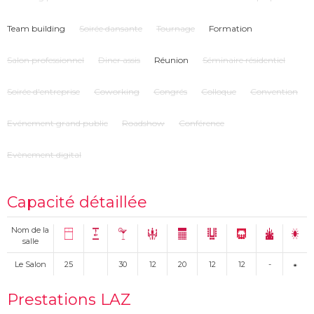
Team building
Soirée dansante
Tournage
Formation
Salon professionnel
Diner assis
Réunion
Séminaire résidentiel
Soirée d'entreprise
Coworking
Congrés
Colloque
Convention
Evénement grand public
Roadshow
Conférence
Evènement digital
Capacité détaillée
Nom de la
salle
Le Salon
25
30
12
20
12
12
-
Prestations LAZ