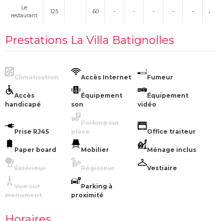
Le
125
60
-
-
-
-
-
restaurant
Prestations La Villa Batignolles
Climatisation
Accès Internet
Fumeur
Accès
Équipement
Équipement
handicapé
son
vidéo
Parking sur
Prise RJ45
place
Office traiteur
Paper board
Mobilier
Ménage inclus
Éxtérieur
Régisseur
Vestiaire
Vue sur
Parking à
monument
proximité
Horaires