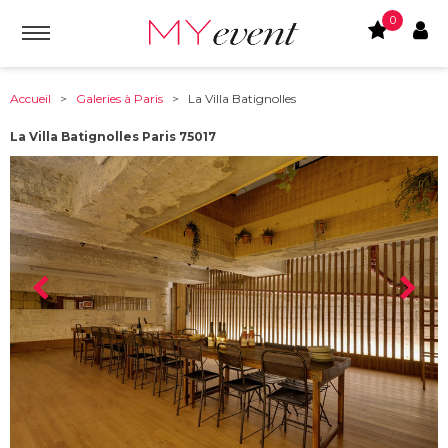
0
Accueil
>
Galeries à Paris
> La Villa Batignolles
La Villa Batignolles Paris 75017
À partir de :
75017
-
Paris