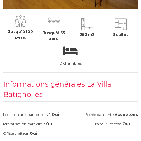
700 €
H.T
Jusqu'à 100
Jusqu'à 55
250 m2
3 salles
pers.
pers.
0 chambres
Informations générales La Villa
Batignolles
Location aux particuliers ?
Oui
Soirée dansante
Acceptées
Privatisation partielle ?
Oui
Traiteur imposé
Oui
Office traiteur
Oui