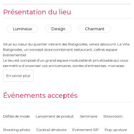
Présentation du lieu
Lumineux
Design
Charmant
Situé au cœur du quartier vibrant des Batignolles, venez découvrir La Villa
Batignolles, un concept store combinant restaurant, café et espace
événementiel.
Le lieu est composé d'un grand espace modulable et privatisable qui vous
permettra d’organiser vos anniversaires, soirées d’entreprises, mariages,
conférences et autres événements.
Le plus : le cadre artisanal et convivial de La Villa Batignolles !
Événements acceptés
Défilés de mode
Lancement de produit
Séminaire
Showroom
Shooting photo
Cocktail dînatoire
Evénement RP
Pop up store