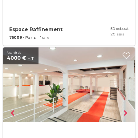
50 debout
Espace Raffinement
20 assis
75009 - Paris
1 salle
À partir de
4000 €
H.T