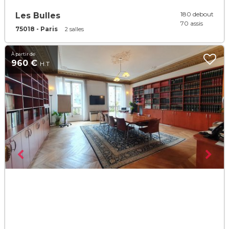
180 debout
Les Bulles
70 assis
75018 - Paris
2 salles
À partir de
960 €
H.T