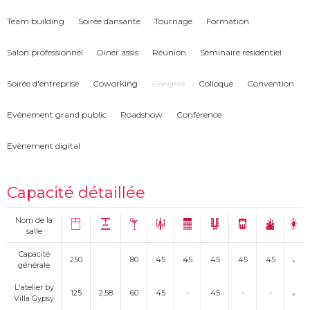
Team building
Soirée dansante
Tournage
Formation
Salon professionnel
Diner assis
Réunion
Séminaire résidentiel
Soirée d'entreprise
Coworking
Congrés
Colloque
Convention
Evénement grand public
Roadshow
Conférence
Evènement digital
Capacité détaillée
Nom de la
salle
Capacité
250
80
45
45
45
45
45
générale
L'atelier by
125
2,58
60
45
-
45
-
-
Villa Gypsy