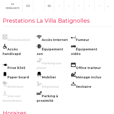
Le
125
60
-
-
-
-
-
restaurant
Prestations La Villa Batignolles
Climatisation
Accès Internet
Fumeur
Accès
Équipement
Équipement
handicapé
son
vidéo
Parking sur
Prise RJ45
place
Office traiteur
Paper board
Mobilier
Ménage inclus
Éxtérieur
Régisseur
Vestiaire
Vue sur
Parking à
monument
proximité
Horaires