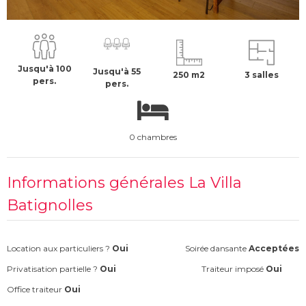
700 €
H.T
Jusqu'à 100
Jusqu'à 55
250 m2
3 salles
pers.
pers.
0 chambres
Informations générales La Villa
Batignolles
Location aux particuliers ?
Oui
Soirée dansante
Acceptées
Privatisation partielle ?
Oui
Traiteur imposé
Oui
Office traiteur
Oui