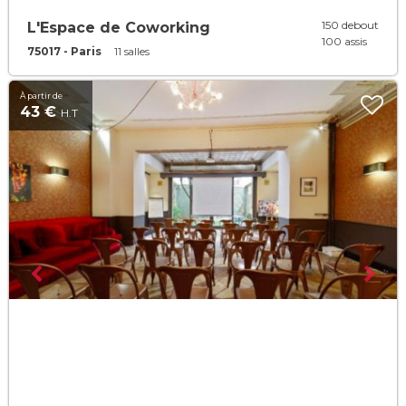
150 debout
L'Espace de Coworking
100 assis
75017 - Paris
11 salles
À partir de
43 €
H.T