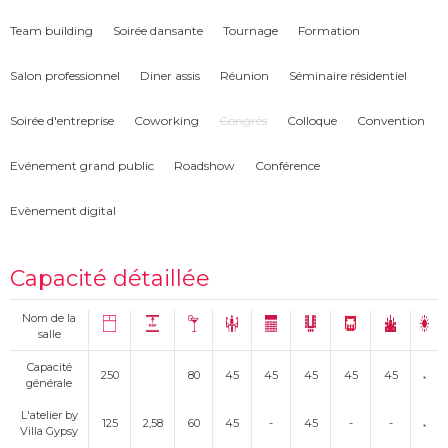
Team building
Soirée dansante
Tournage
Formation
Salon professionnel
Diner assis
Réunion
Séminaire résidentiel
Soirée d'entreprise
Coworking
Congrés
Colloque
Convention
Evénement grand public
Roadshow
Conférence
Evènement digital
Capacité détaillée
Nom de la
salle
Capacité
250
80
45
45
45
45
45
générale
L'atelier by
125
2,58
60
45
-
45
-
-
Villa Gypsy