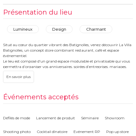
Présentation du lieu
Lumineux
Design
Charmant
Situé au cœur du quartier vibrant des Batignolles, venez découvrir La Villa
Batignolles, un concept store combinant restaurant, café et espace
événementiel.
Le lieu est composé d'un grand espace modulable et privatisable qui vous
permettra d’organiser vos anniversaires, soirées d’entreprises, mariages,
conférences et autres événements.
Le plus : le cadre artisanal et convivial de La Villa Batignolles !
Événements acceptés
Défilés de mode
Lancement de produit
Séminaire
Showroom
Shooting photo
Cocktail dînatoire
Evénement RP
Pop up store