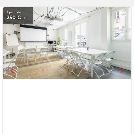
À partir de
250 €
H.T