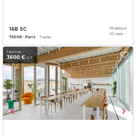
35 debout
16B SC
30 assis
75008 - Paris
7 salles
À partir de
3600 €
H.T