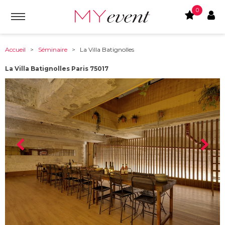
0
Accueil
>
Séminaire
> La Villa Batignolles
La Villa Batignolles Paris 75017
À partir de :
75017
-
Paris