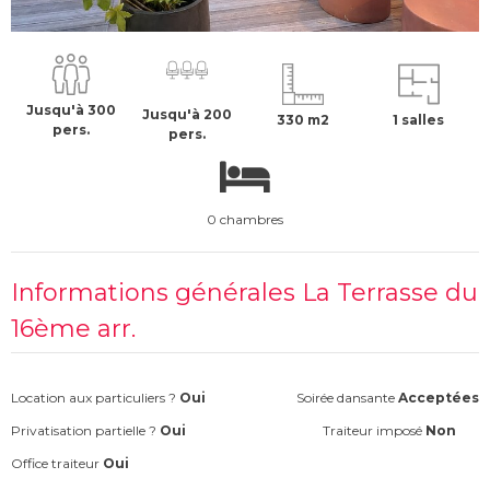
3500 €
H.T
Jusqu'à 300
Jusqu'à 200
330 m2
1 salles
pers.
pers.
0 chambres
Informations générales La Terrasse du
16ème arr.
Location aux particuliers ?
Oui
Soirée dansante
Acceptées
Privatisation partielle ?
Oui
Traiteur imposé
Non
Office traiteur
Oui