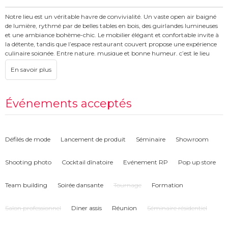
Notre lieu est un véritable havre de convivialité. Un vaste open air baigné
de lumière, rythmé par de belles tables en bois, des guirlandes lumineuses
et une ambiance bohème-chic. Le mobilier élégant et confortable invite à
la détente, tandis que l’espace restaurant couvert propose une expérience
culinaire soignée. Entre nature, musique et bonne humeur, c’est le lieu
idéal pour des soirées inoubliables !
Événements acceptés
Défilés de mode
Lancement de produit
Séminaire
Showroom
Shooting photo
Cocktail dînatoire
Evénement RP
Pop up store
Team building
Soirée dansante
Tournage
Formation
Salon professionnel
Diner assis
Réunion
Séminaire résidentiel