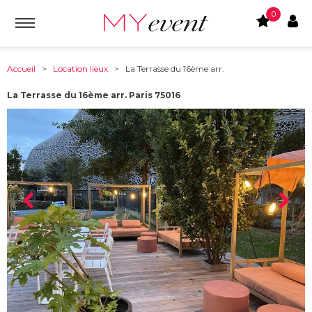
0
Accueil
>
Location lieux
> La Terrasse du 16ème arr.
La Terrasse du 16ème arr. Paris 75016
À partir de :
75016
-
Paris