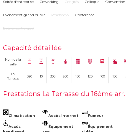
Soirée d'entreprise
Coworking
Congrés
Colloque
Convention
Evénement grand public
Roadshow
Conférence
Evènement digital
Capacité détaillée
Nom de la
salle
La
320
10
300
200
180
120
100
150
Terrasse
Prestations La Terrasse du 16ème arr.
Climatisation
Accès Internet
Fumeur
Accès
Équipement
Équipement
handicapé
son
vidéo