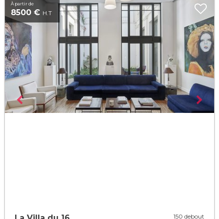
À partir de
8500 €
H.T
150 debout
La Villa du 16