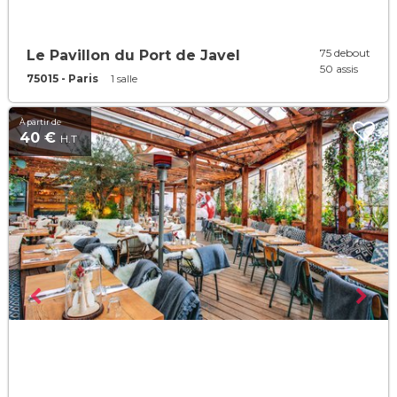
75 debout
Le Pavillon du Port de Javel
50 assis
75015 - Paris
1 salle
À partir de
40 €
H.T