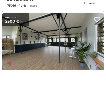
150 assis
75016 - Paris
1 salle
À partir de
2500 €
H.T