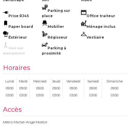
Parking sur
Prise RJ45
place
Office traiteur
Paper board
Mobilier
Ménage inclus
Éxtérieur
Régisseur
Vestiaire
Vue sur
Parking à
monument
proximité
Horaires
Lundi
Mardi
Mercredi
Jeudi
Vendredi
Samedi
Dimanche
09:00
09:00
09:00
09:00
09:00
09:00
09:00
03:00
03:00
03:00
03:00
03:00
03:00
03:00
Accès
Métro Michel-Ange Molitor