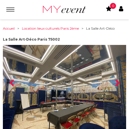
0
Accueil
>
Location lieux culturels Paris 2ème
> La Salle Art-Déco
La Salle Art-Déco Paris 75002
À partir de :
75002
-
Paris