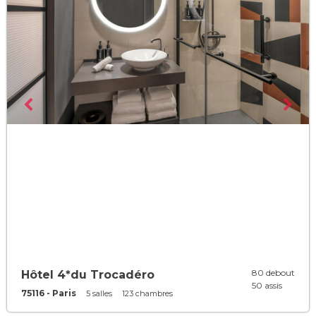
80 debout
Hôtel 4*du Trocadéro
50 assis
75116 - Paris
5 salles
123 chambres