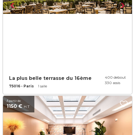
400 debout
La plus belle terrasse du 16ème
330 assis
75016 - Paris
1 salle
À partir de
1150 €
H.T