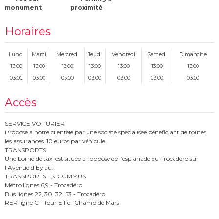
monument
proximité
Horaires
Lundi
Mardi
Mercredi
Jeudi
Vendredi
Samedi
Dimanche
13:00
13:00
13:00
13:00
13:00
13:00
13:00
03:00
03:00
03:00
03:00
03:00
03:00
03:00
Accès
SERVICE VOITURIER
Proposé à notre clientèle par une société spécialisée bénéficiant de toutes
les assurances, 10 euros par véhicule.
TRANSPORTS
Une borne de taxi est située à l’opposé de l’esplanade du Trocadéro sur
l’Avenue d’Eylau.
TRANSPORTS EN COMMUN
Métro lignes 6,9 - Trocadéro
Bus lignes 22, 30, 32, 63 - Trocadéro
RER ligne C - Tour Eiffel-Champ de Mars