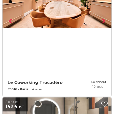
50 debout
Le Coworking Trocadéro
40 assis
75016 - Paris
4 salles
À partir de
140 €
H.T