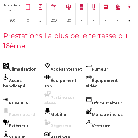
Nom de la
salle
200
0
5
200
130
-
-
-
-
Prestations La plus belle terrasse du
16ème
Climatisation
Accès Internet
Fumeur
Accès
Équipement
Équipement
handicapé
son
vidéo
Parking sur
Prise RJ45
place
Office traiteur
Paper board
Mobilier
Ménage inclus
Éxtérieur
Régisseur
Vestiaire
Vue sur
Parking à