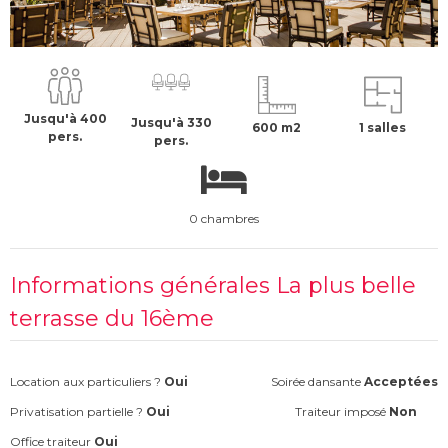
À partir de :
75016
-
Paris
25000 €
H.T
Jusqu'à 400
Jusqu'à 330
600 m2
1 salles
pers.
pers.
0 chambres
Informations générales La plus belle
terrasse du 16ème
Location aux particuliers ?
Oui
Soirée dansante
Acceptées
Privatisation partielle ?
Oui
Traiteur imposé
Non
Office traiteur
Oui