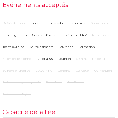
Événements acceptés
Défilés de mode
Lancement de produit
Séminaire
Showroom
Shooting photo
Cocktail dînatoire
Evénement RP
Pop up store
Team building
Soirée dansante
Tournage
Formation
Salon professionnel
Diner assis
Réunion
Séminaire résidentiel
Soirée d'entreprise
Coworking
Congrés
Colloque
Convention
Evénement grand public
Roadshow
Conférence
Evènement digital
Capacité détaillée