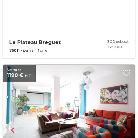
300 debout
Le Plateau Breguet
150 assis
75011 - paris
1 salle
À partir de
1190 €
H.T