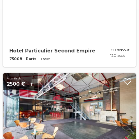
150 debout
Hôtel Particulier Second Empire
120 assis
75008 - Paris
1 salle
À partir de
2500 €
H.T