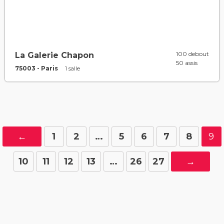
100 debout
La Galerie Chapon
50 assis
75003 - Paris
1 salle
←
1
2
…
5
6
7
8
9
10
11
12
13
…
26
27
→