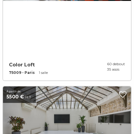
60 debout
Color Loft
35 assis
75009 - Paris
1 salle
À partir de
5500 €
H.T