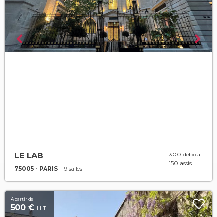
300 debout
LE LAB
150 assis
75005 - PARIS
9 salles
À partir de
500 €
H.T