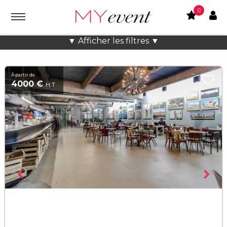
0
Showrooms à Paris
▼ Afficher les filtres ▼
À partir de
4000 €
H.T