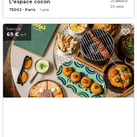
25 debout
L'espace cocon
20 assis
75002 - Paris
1 salle
À partir de
69 €
H.T