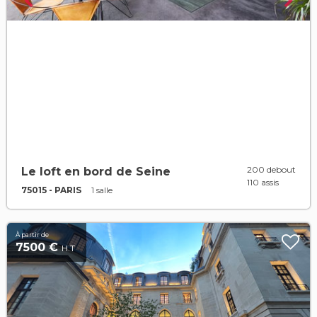
200 debout
Le loft en bord de Seine
110 assis
75015 - PARIS
1 salle
À partir de
7500 €
H.T