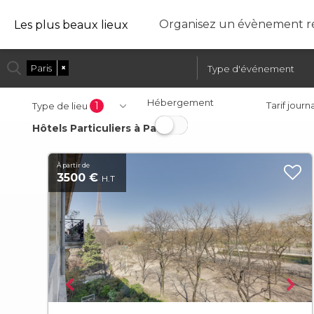
Organisez un évènement ré
Les plus beaux lieux
Paris
×
Hébergement
1
Tarif journ
Type de lieu
Hôtels Particuliers à Paris
À partir de
3500 €
H.T