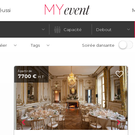
ussi
M
Debout
alier
Tags
Soirée dansante
À partir de
7700 €
H.T