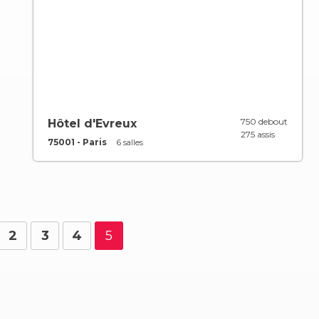
750 debout
Hôtel d'Evreux
275 assis
75001 - Paris
6 salles
2
3
4
5