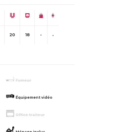
20
18
-
Fumeur
Équipement vidéo
Office traiteur
Ménage inclus