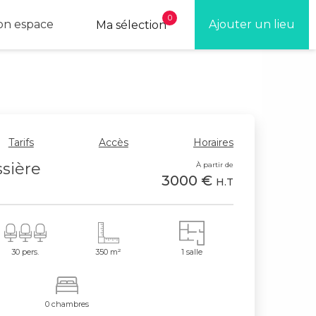
0
n espace
Ajouter un lieu
Ma sélection
Tarifs
Accès
Horaires
ssière
À partir de
3000 €
H.T
30 pers.
350 m²
1 salle
0 chambres