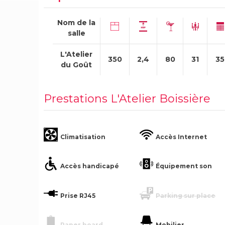
Nom de la
salle
L'Atelier
350
2,4
80
31
35
du Goût
Prestations L'Atelier Boissière
Climatisation
Accès Internet
Accès handicapé
Équipement son
Prise RJ45
Parking sur place
Paper board
Mobilier