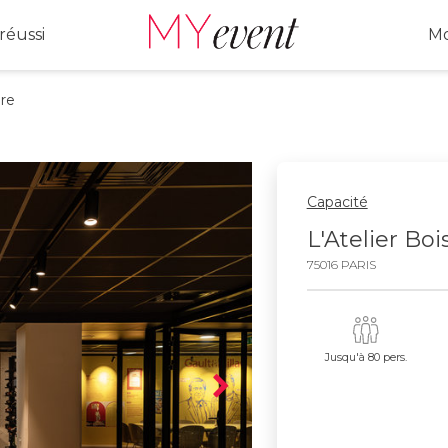
réussi
Mo
ère
Capacité
L'Atelier Boi
75016 PARIS
Jusqu'à 80 pers.