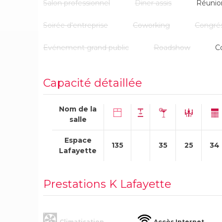
Salon professionnel
Diner assis
Réunio
Soirée d'entreprise
Coworking
Congré
Evénement grand public
Roadshow
C
Capacité détaillée
Nom de la
salle
Espace
135
35
25
34
Lafayette
Prestations K Lafayette
Climatisation
Accès Internet