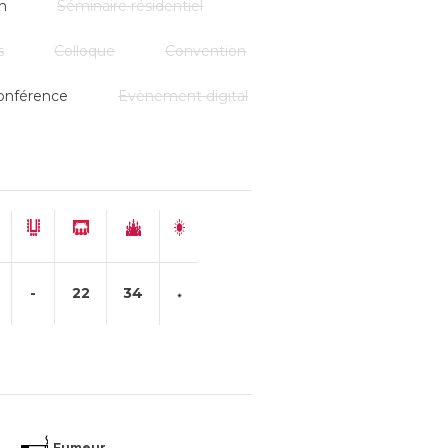
n
Séminaire résidentiel
s
Colloque
Convention
onférence
Evènement digital
-
22
34
Fumeur