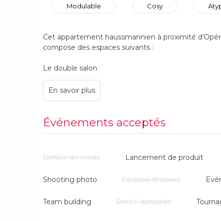
Modulable
Cosy
Aty
Cet appartement haussmannien à proximité d’Opér
compose des espaces suivants :
Le double salon
Une grande pièce principale divisée en un double sa
selon vos évènements
La cuisine
Pour les pauses, déjeuners et workshops : équipée 
Événements acceptés
personnes et d’un mur ardoise
Le coin salon
Défilés de mode
Lancement de produit
Salon complémentaire de 8-10 personnes situé à pr
Shooting photo
Cocktail dînatoire
Evé
Le Patio
Votre terrasse végétalisée et privative pour les pau
Team building
Soirée dansante
Tourna