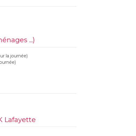
ménages ...)
ur la journée)
journée)
K Lafayette