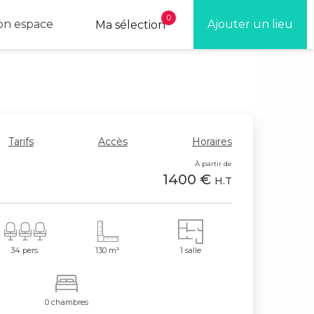
0
n espace
Ajouter un lieu
Ma sélection
Tarifs
Accès
Horaires
À partir de
1400 €
H.T
34 pers.
130 m²
1 salle
0 chambres