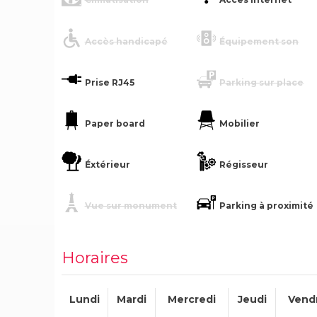
Accès handicapé
Équipement son
Prise RJ45
Parking sur place
Paper board
Mobilier
Éxtérieur
Régisseur
Vue sur monument
Parking à proximité
Horaires
Lundi
Mardi
Mercredi
Jeudi
Vend