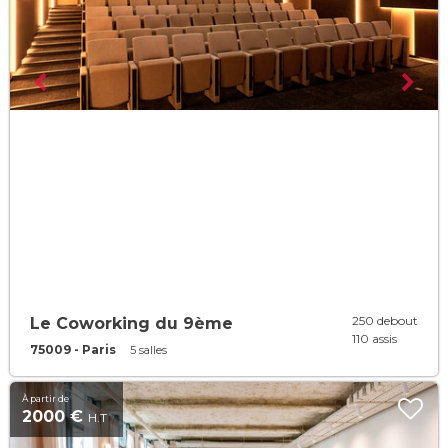
250 debout
Le Coworking du 9ème
110 assis
75009 - Paris
5 salles
À partir de
2000 €
H.T