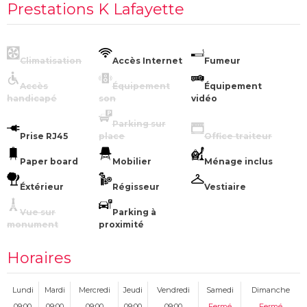
Prestations K Lafayette
Climatisation
Accès Internet
Fumeur
Accès
Équipement
Équipement
handicapé
son
vidéo
Parking sur
Prise RJ45
place
Office traiteur
Paper board
Mobilier
Ménage inclus
Éxtérieur
Régisseur
Vestiaire
Vue sur
Parking à
monument
proximité
Horaires
Lundi
Mardi
Mercredi
Jeudi
Vendredi
Samedi
Dimanche
09:00
09:00
09:00
09:00
09:00
Fermé
Fermé