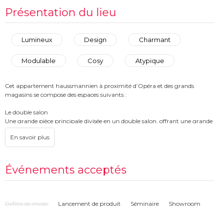
Présentation du lieu
Lumineux
Design
Charmant
Modulable
Cosy
Atypique
Cet appartement haussmannien à proximité d’Opéra et des grands
magasins se compose des espaces suivants :
Le double salon
Une grande pièce principale divisée en un double salon, offrant une grande
modularité selon vos évènements
La cuisine
Pour les pauses, déjeuners et workshops : équipée d’une table de ferme
pour 12 personnes et d’un mur ardoise
Événements acceptés
Le coin salon
Salon complémentaire de 8-10 personnes situé à proximité du patio et du
double salon
Défilés de mode
Lancement de produit
Séminaire
Showroom
Le Patio