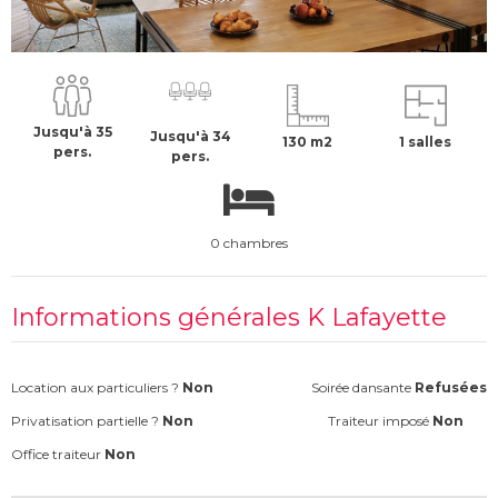
À partir de :
75009
-
PARIS
1400 €
H.T
Jusqu'à 35
Jusqu'à 34
130 m2
1 salles
pers.
pers.
0 chambres
Informations générales K Lafayette
Location aux particuliers ?
Non
Soirée dansante
Refusées
Privatisation partielle ?
Non
Traiteur imposé
Non
Office traiteur
Non