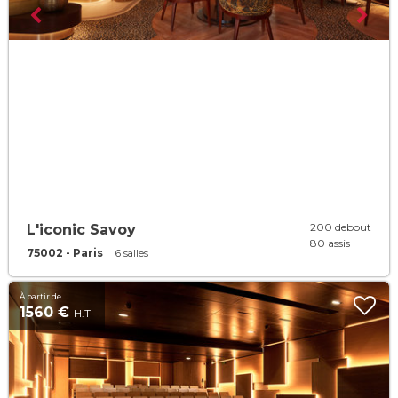
200 debout
L'iconic Savoy
80 assis
75002 - Paris
6 salles
À partir de
1560 €
H.T