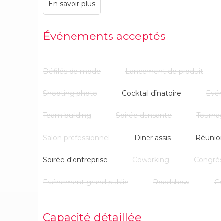
Modulable et disponible midi et soir, le lieu se tran
un événement à votre image : professionnel, fédér
Événements acceptés
Faites-nous part de votre projet et recevrez toutes 
moment qui marquera les esprits.
Défilés de mode
Lancement de produit
Shooting photo
Cocktail dînatoire
Evé
Team building
Soirée dansante
Tourna
Salon professionnel
Diner assis
Réunio
Soirée d'entreprise
Coworking
Congré
Evénement grand public
Roadshow
C
Capacité détaillée