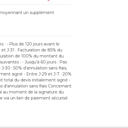
cro moyennant un supplément
s : - Plus de 120 jours avant le
0 et J-31 : Facturation de 85% du
cturation de 100% du montant du
suivantes : - Jusqu’à 60 jours : Pas
 J-30 : 50% d’annulation sans frais,
ement signé - Entre J-29 et J-7 : 20%
t total du devis initialement signé -
as d’annulation sans frais Concernant
l au moment de la signature du
re via un lien de paiement sécurisé