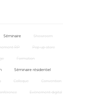
sforme selon vos besoins pour créer
ateur et surtout mémorable.
les informations pour organiser un
Séminaire
Showroom
nement RP
Pop up store
ge
Formation
n
Séminaire résidentiel
s
Colloque
Convention
onférence
Evènement digital