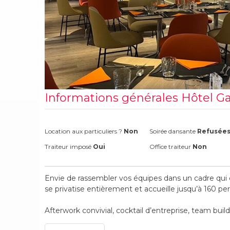
Informations générales Hôtel G
Location aux particuliers ?
Non
Soirée dansante
Refusée
Traiteur imposé
Oui
Office traiteur
Non
Envie de rassembler vos équipes dans un cadre qu
se privatise entièrement et accueille jusqu’à 160 p
Afterwork convivial, cocktail d’entreprise, team buil
assis ou finger food à partager… on s’adapte à votre 