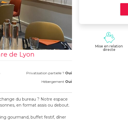
Mise en relation
directe
are de Lyon
s
Privatisation partielle ?
Oui
Hébergement
Oui
i change du bureau ? Notre espace
ersonnes, en format assis ou debout.
ding gourmand, buffet festif, dîner
énergie et à vos objectifs.