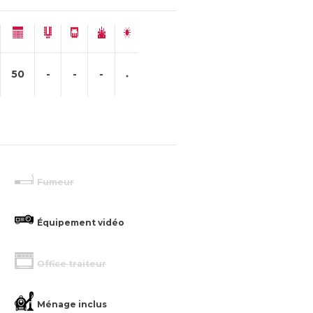
50
-
-
-
Fumeur
Équipement vidéo
Office traiteur
Ménage inclus