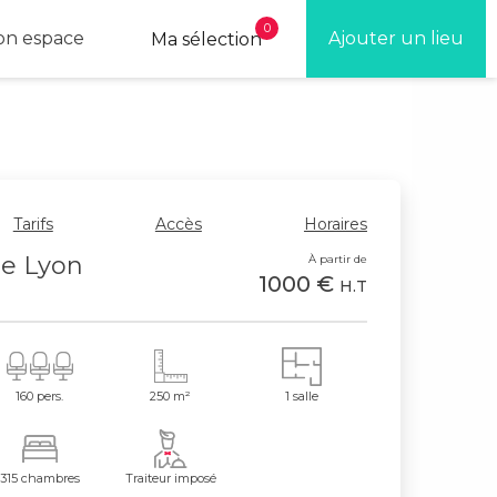
0
n espace
Ajouter un lieu
Ma sélection
Tarifs
Accès
Horaires
de Lyon
À partir de
1000 €
H.T
160 pers.
250 m²
1 salle
315 chambres
Traiteur imposé