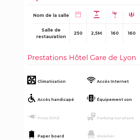
Nom de la salle
Salle de
250
2,5M
160
160
restauration
Prestations Hôtel Gare de Lyon
Climatisation
Accès Internet
Accès handicapé
Équipement son
Prise RJ45
Parking sur place
Paper board
Mobilier