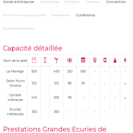
Soirée d'entreprise
Coworking
Congrés
Colloque
Convention
Evénement grand public
Roadshow
Conférence
Evènement digital
Capacité détaillée
Nom de la salle
Le Manège
500
450
320
500
-
-
-
-
Salon Nuno
120
120
80
50
-
-
-
Oliveira
Carrière
145
200
95
-
-
-
-
intérieure
Ecuries
350
350
-
-
-
-
-
-
intérieures
Prestations Grandes Ecuries de