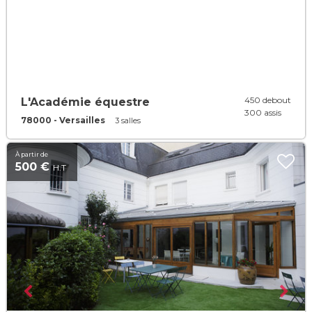
450 debout
L'Académie équestre
300 assis
78000 - Versailles
3 salles
À partir de
500 €
H.T