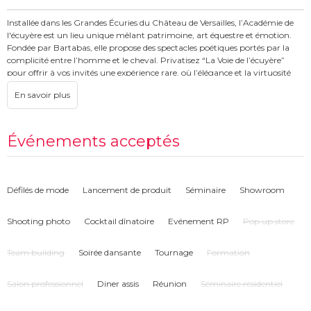
Installée dans les Grandes Écuries du Château de Versailles, l’Académie de
l'écuyère est un lieu unique mêlant patrimoine, art équestre et émotion.
Fondée par Bartabas, elle propose des spectacles poétiques portés par la
complicité entre l’homme et le cheval. Privatisez “La Voie de l’écuyère”
pour offrir à vos invités une expérience rare, où l’élégance et la virtuosité
prennent vie sous la majesté d’un lieu chargé d’histoire.
Privatisez le spectacle “La Voie de l’écuyère” dans le manège majestueux
des Grandes Écuries. Disponible en formats de 15, 25 ou 60 minutes, cette
chorégraphie équestre signée Bartabas offre un moment suspendu, entre
Événements acceptés
art, tradition et émotion. L’Académie dispose également de plusieurs salons
historiques, parfaits pour vos cocktails, dîners, conférences ou tournages
dans un cadre raffiné et confidentiel.
Défilés de mode
Lancement de produit
Séminaire
Showroom
l'Académie de l'écuyère accueille vos réceptions professionnelles, soirées
d’entreprise, dîners de prestige, cocktails ou présentations de produit dans
Shooting photo
Cocktail dînatoire
Evénement RP
Pop up store
un cadre hors du temps. Le manège se prête aussi aux tournages,
shootings et événements de marque. Associez la beauté du geste équestre
à l’élégance d’un lieu patrimonial pour une expérience mémorable,
Team building
Soirée dansante
Tournage
Formation
exclusive et sur mesure.
Salon professionnel
Diner assis
Réunion
Séminaire résidentiel