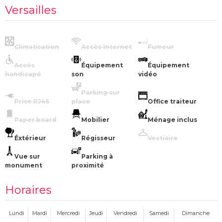
Versailles
Climatisation
Accès Internet
Fumeur
Accès
Équipement
Équipement
handicapé
son
vidéo
Parking sur
Prise RJ45
place
Office traiteur
Paper board
Mobilier
Ménage inclus
Éxtérieur
Régisseur
Vestiaire
Vue sur
Parking à
monument
proximité
Horaires
Lundi
Mardi
Mercredi
Jeudi
Vendredi
Samedi
Dimanche