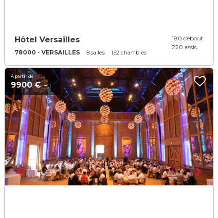
180 debout
Hôtel Versailles
220 assis
78000 - VERSAILLES
8 salles
152 chambres
À partir de
9900 €
H.T