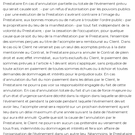
Prestataire En cas d'annulation partielle ou totale de l'événement prévu
qui serait causée soit : • par un refus d'autorisation par les pouvoirs publics
• par une exécution de la Prestation s’avérant contraire à l’image du
Prestataire, aux bonnes moeurs ou de nature à troubler l’ordre public • par
le propriétaire du lieu de la manifestation • par tout fait indépendant de la
volonté du Prestataire, • par la cessation de l'occupation, pour quelque
cause que ce soit du lieu de la manifestation par le Prestataire, l'ensemble
des sommes perçues au titre de l'acompte sera remboursé au Client. Dans
le cas où le Client ne verserait pas un seul des acomptes prévus à la date
mentionnée au Contrat, le Prestataire pourra annuler le Contrat de plein
droit et avec effet immédiat, aux torts exclusifs du Client, le paiement des
sommes prévues à l’article 4.1 devant alors s’appliquer, sans préjudice de
toute action en paiement de toutes sommes échues ou à échoir et toutes
demandes de dommages et intérêts pour le préjudice subi. En cas
d’annulation du fait du non-paiement dans les délais par le Client, le
Prestataire ne pourra pas voir sa responsabilité engagée du fait de cette
annulation. En cas d'annulation totale du fait d’un cas de force majeure ou
d'un état d'urgence sanitaire décrété dans la région dans laquelle se déroule
l’événement et pendant la période pendant laquelle l’événement devait
avoir lieu, l'acompte versé sera reporté sur un prochain évènement ayant
lieu dans un délai maximum d'une année suivant la date de l'évènement
qui aura été annulé. Quelle que soit la cause de l’annulation par le
Prestataire, le Client ne pourra en aucun cas prétendre au versement de
tous frais, indemnités ou dommages et intérêts et fera son affaire de
l'organisation de l'événement dans un autre lieu. Néanmoins, le Prestataire