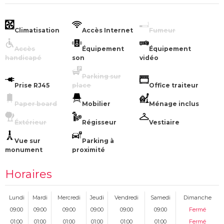
Climatisation
Accès Internet
Fumeur
Accès
Équipement
Équipement
handicapé
son
vidéo
Parking sur
Prise RJ45
place
Office traiteur
Paper board
Mobilier
Ménage inclus
Éxtérieur
Régisseur
Vestiaire
Vue sur
Parking à
monument
proximité
Horaires
Lundi
Mardi
Mercredi
Jeudi
Vendredi
Samedi
Dimanche
09:00
09:00
09:00
09:00
09:00
09:00
Fermé
01:00
01:00
01:00
01:00
01:00
01:00
Fermé