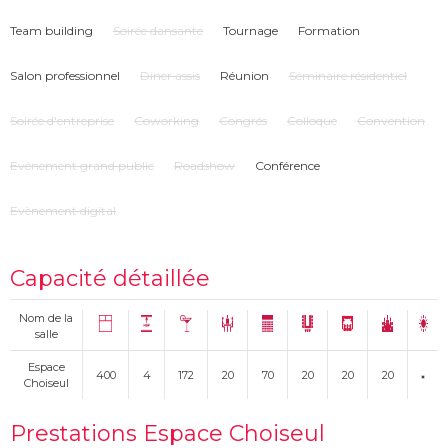
perpétuelle mutation. Des verrières sont installées, les poutres retirées, les
cloisons abattues et les caves aménagées.
Team building
Soirée dansante
Tournage
Formation
Salon professionnel
Diner assis
Réunion
Séminaire résidentiel
Soirée d'entreprise
Coworking
Congrés
Colloque
Convention
Evénement grand public
Roadshow
Conférence
Evènement digital
Capacité détaillée
Nom de la
salle
Espace
400
4
172
20
70
20
20
20
Choiseul
Prestations Espace Choiseul