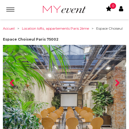
0
Accueil
>
Location lofts, appartements Paris 2ème
> Espace Choiseul
Espace Choiseul Paris 75002
À partir de :
75002
-
Paris