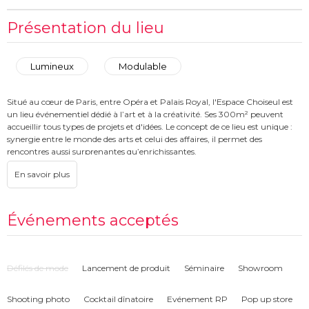
Présentation du lieu
Lumineux
Modulable
Situé au cœur de Paris, entre Opéra et Palais Royal, l'Espace Choiseul est
un lieu événementiel dédié à l’art et à la créativité. Ses 300m² peuvent
accueillir tous types de projets et d'idées. Le concept de ce lieu est unique :
synergie entre le monde des arts et celui des affaires, il permet des
rencontres aussi surprenantes qu’enrichissantes.
Cet espace caméléon s'adapte à vos besoins et peut servir de cadre à tous
les types d'événements. Que ce soit sous sa verrière ou dans son sous-sol à
l’acoustique incroyable, laissez libre cours à votre imagination. Organisez
par exemple une conférence, une exposition, un tournage ou même un
Événements acceptés
concert. Tout ce que ce lieu et votre créativité permettent sont ici autorisés !
En plus d’être unique, central et flexible, cet espace est rempli d’histoire.
Dans les années 2000, deux créateurs tombent sous le charme d’une
Défilés de mode
Lancement de produit
Séminaire
Showroom
imprimerie à l’architecture industrielle située dans l'un des passages les
plus emblématiques de la capitale. Ils décident de la réhabiliter et la
Shooting photo
Cocktail dînatoire
Evénement RP
Pop up store
transformer en un lieu de rencontres culturelles et artistiques en