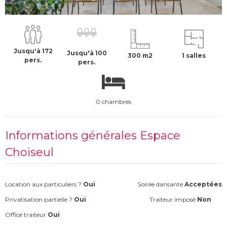
500 €
H.T
Jusqu'à 172
Jusqu'à 100
300 m2
1 salles
pers.
pers.
0 chambres
Informations générales Espace
Choiseul
Location aux particuliers ?
Oui
Soirée dansante
Acceptées
Privatisation partielle ?
Oui
Traiteur imposé
Non
Office traiteur
Oui