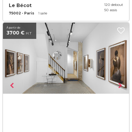
120 debout
Le Bécot
50 assis
75002 - Paris
1 salle
À partir de
3700 €
H.T