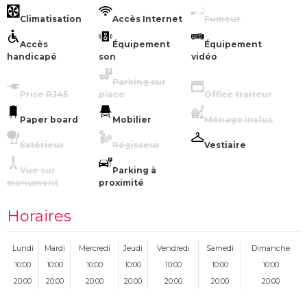
Climatisation
Accès Internet
Fumeur
Accès
Équipement
Équipement
handicapé
son
vidéo
Parking sur
Prise RJ45
place
Office traiteur
Paper board
Mobilier
Ménage inclus
Éxtérieur
Régisseur
Vestiaire
Vue sur
Parking à
monument
proximité
Horaires
Lundi
Mardi
Mercredi
Jeudi
Vendredi
Samedi
Dimanche
10:00
10:00
10:00
10:00
10:00
10:00
10:00
20:00
20:00
20:00
20:00
20:00
20:00
20:00