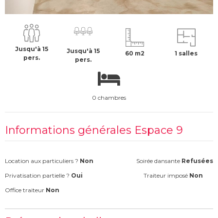
400 €
H.T
Jusqu'à 15
Jusqu'à 15
60 m2
1 salles
pers.
pers.
0 chambres
Informations générales Espace 9
Location aux particuliers ?
Non
Soirée dansante
Refusées
Privatisation partielle ?
Oui
Traiteur imposé
Non
Office traiteur
Non