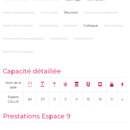
Salon professionnel
Diner assis
Réunion
Séminaire résidentiel
Soirée d'entreprise
Coworking
Congrés
Colloque
Convention
Evénement grand public
Roadshow
Conférence
Evènement digital
Capacité détaillée
Nom de la
salle
Espace
60
3,7
0
0
0
15
15
0
GALLIX
Prestations Espace 9