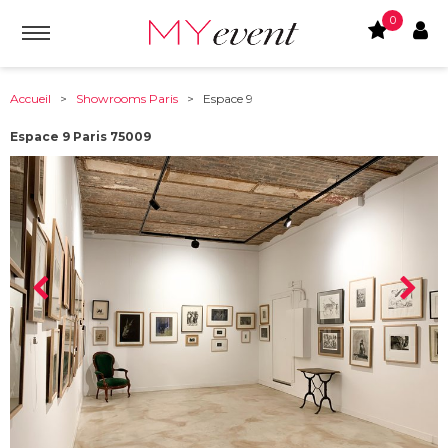
0
Accueil
>
Showrooms Paris
> Espace 9
Espace 9 Paris 75009
À partir de :
75009
-
Paris