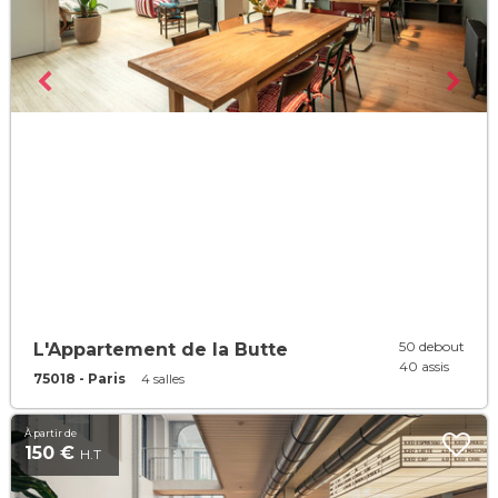
50 debout
L'Appartement de la Butte
40 assis
75018 - Paris
4 salles
À partir de
150 €
H.T