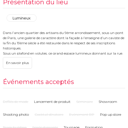
Présentation du lieu
Lumineux
Dans l’ancien quartier des artisans du 9ème arrondissement, sous un pont
de Paris, une galerie de caractère dont la façade à l’enseigne d’un caviste de
la fin du 19ème siècle a été restaurée dans le respect de ses inscriptions
historiques.
Sous un plafond en volutes, ce grand espace lumineux donnant sur la rue,
également muni d’un système d’éclairage de facture italienne conçu
spécialement pour les musées, est idéal avec son sol couleur sable en béton
ciré pour expositions, boutiques éphémères, prises de vues, show-room,
colloques et salle de réunion grâce à son magnifique volume et aux pièces
qui l’accompagnent : un bureau attenant, confortable et très clair lui-aussi
Événements acceptés
du fait de sa large baie vitrée, et au fond un espace de stockage pouvant
servir de dressing-room.
Recommandé aux amateurs d’ambiance rare.
Défilés de mode
Lancement de produit
Séminaire
Showroom
Shooting photo
Cocktail dînatoire
Evénement RP
Pop up store
Team building
Soirée dansante
Tournage
Formation