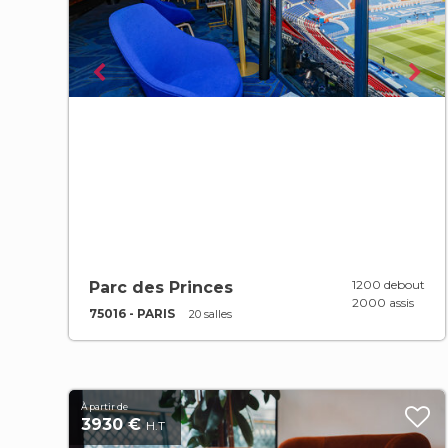
1200 debout
Parc des Princes
2000 assis
75016 - PARIS
20 salles
À partir de
3930 €
H.T