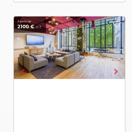
À partir de
2100 €
H.T