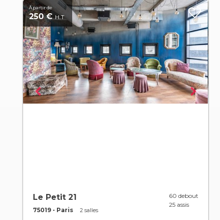
À partir de
250 €
H.T
60 debout
Le Petit 21
25 assis
75019 - Paris
2 salles