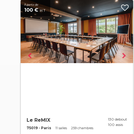
À partir de
100 €
H.T
130 debout
Le ReMIX
100 assis
75019 - Paris
11 salles
259 chambres