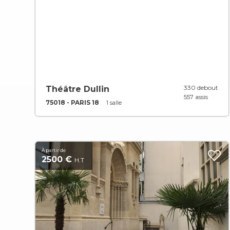
330 debout
Théâtre Dullin
557 assis
75018 - PARIS 18
1 salle
À partir de
2500 €
H.T