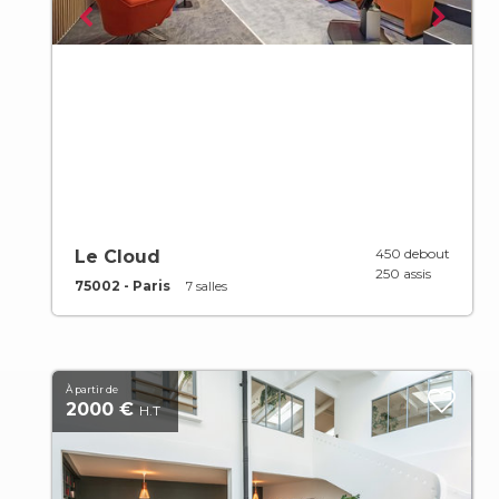
450 debout
Le Cloud
250 assis
75002 - Paris
7 salles
À partir de
2000 €
H.T