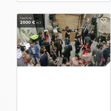
À partir de
2000 €
H.T