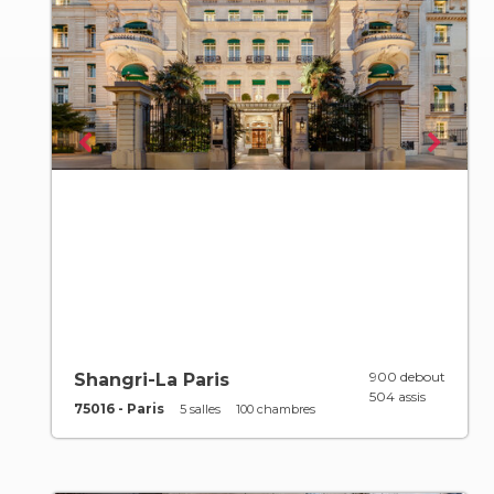
900 debout
Shangri-La Paris
504 assis
75016 - Paris
5 salles
100 chambres