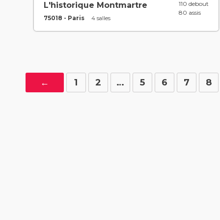
110 debout
L'historique Montmartre
80 assis
75018 - Paris
4 salles
←
1
2
…
5
6
7
8