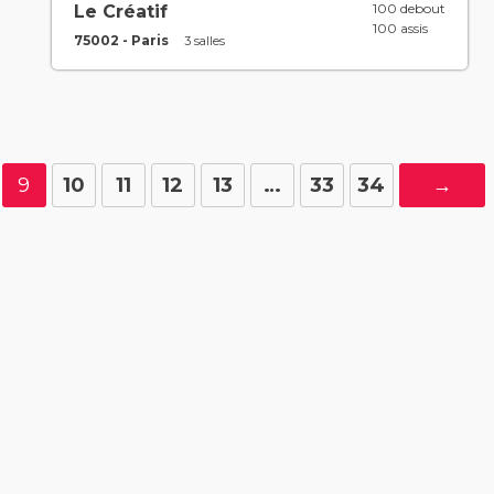
100 debout
Le Créatif
100 assis
75002 - Paris
3 salles
9
10
11
12
13
…
33
34
→