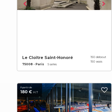
150 debout
Le Cloître Saint-Honoré
150 assis
75008 - Paris
5 salles
À partir de
180 €
H.T