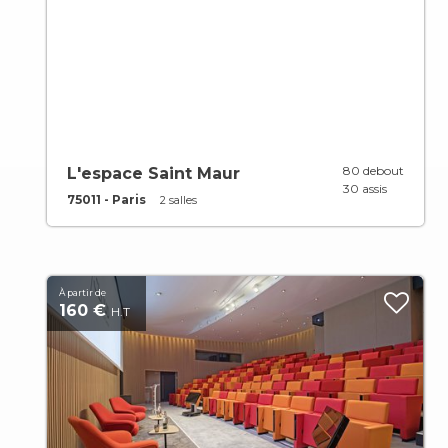
80 debout
L'espace Saint Maur
30 assis
75011 - Paris
2 salles
À partir de
160 €
H.T