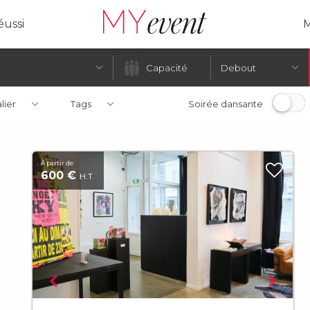
ussi
M
Debout
alier
Tags
Soirée dansante
À partir de
600 €
H.T