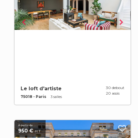
30 debout
Le loft d'artiste
20 assis
75018 - Paris
3 salles
À partir de
950 €
H.T