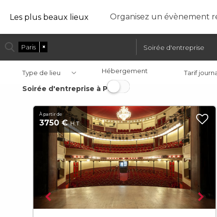
Organisez un évènement ré
Les plus beaux lieux
Paris
×
Soirée d'entreprise
Hébergement
Type de lieu
Tarif journ
Soirée d'entreprise à Paris
À partir de
3750 €
H.T