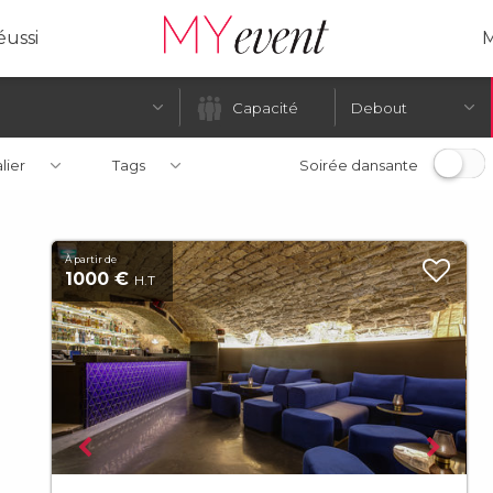
ussi
M
Debout
alier
Tags
Soirée dansante
À partir de
1000 €
H.T