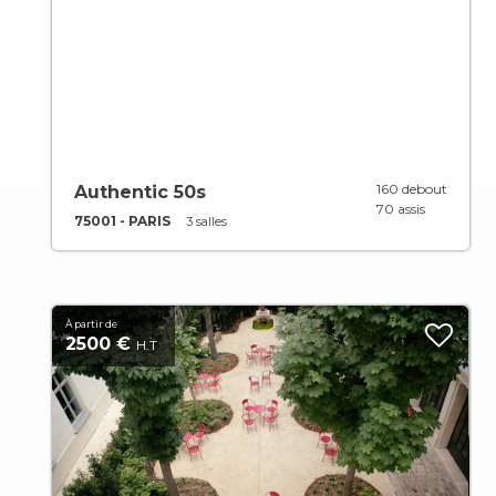
160 debout
Authentic 50s
70 assis
75001 - PARIS
3 salles
À partir de
2500 €
H.T