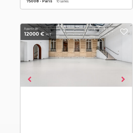
75008 - Paris
10 salles
À partir de
12000 €
H.T