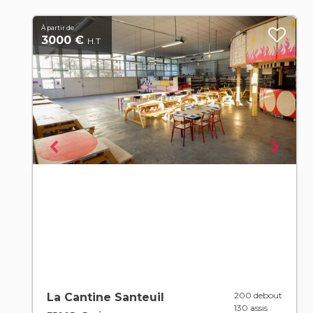
À partir de
3000 €
H.T
200 debout
La Cantine Santeuil
130 assis