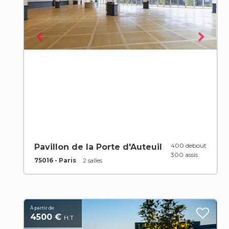
400 debout
Pavillon de la Porte d'Auteuil
300 assis
75016 - Paris
2 salles
À partir de
4500 €
H.T