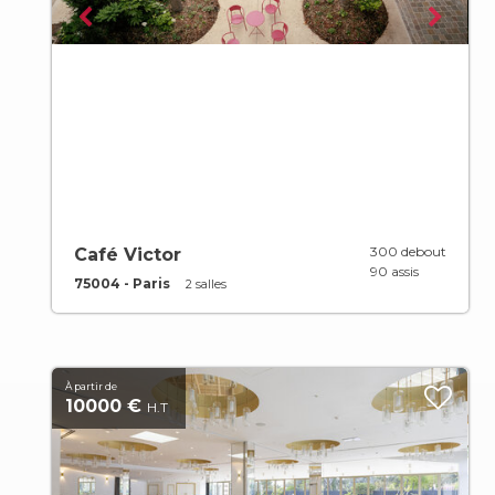
300 debout
Café Victor
90 assis
75004 - Paris
2 salles
À partir de
10000 €
H.T