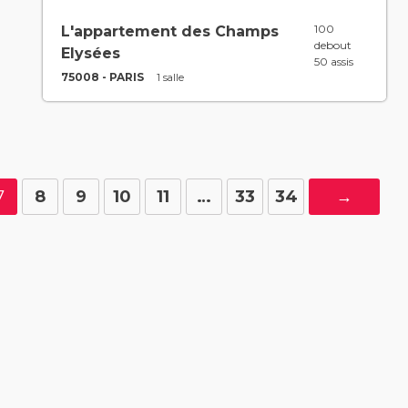
100
L'appartement des Champs
debout
Elysées
50 assis
75008 - PARIS
1 salle
7
8
9
10
11
…
33
34
→