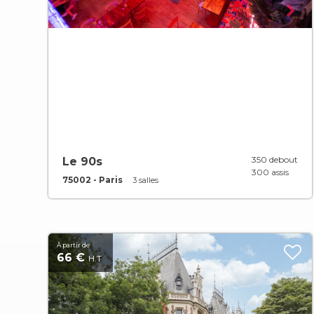
350 debout
Le 90s
300 assis
75002 - Paris
3 salles
À partir de
66 €
H.T