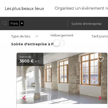
Organisez un évènement ré
Les plus beaux lieux
Paris
×
Soirée d'entreprise
Hébergement
Type de lieu
Tarif journ
Soirée d'entreprise à Paris
À partir de
3500 €
H.T