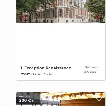
680 debout
L'Exception Renaissance
310 assis
75017 - Paris
5 salles
À partir de
200 €
H.T