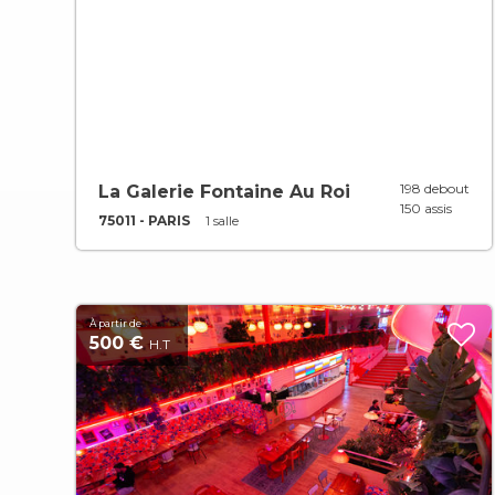
198 debout
La Galerie Fontaine Au Roi
150 assis
75011 - PARIS
1 salle
À partir de
500 €
H.T