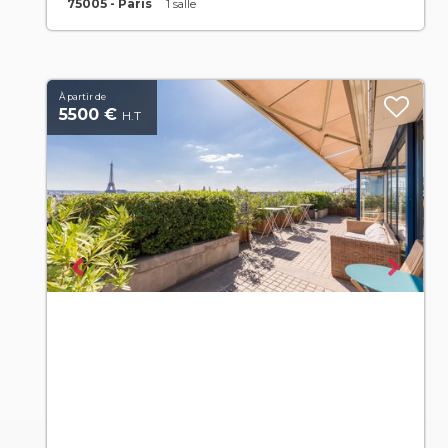
75005 - Paris
1 salle
À partir de
5500 €
H.T