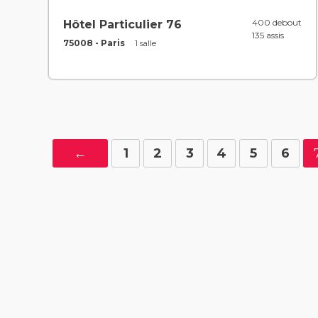
400 debout
Hôtel Particulier 76
135 assis
75008 - Paris
1 salle
←
1
2
3
4
5
6