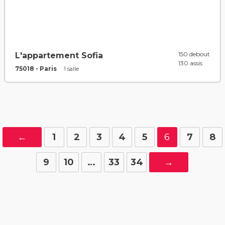
150 debout
L'appartement Sofia
130 assis
75018 - Paris
1 salle
←
1
2
3
4
5
6
7
8
9
10
…
33
34
→