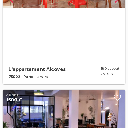
180 debout
L'appartement Alcoves
75 assis
75002 - Paris
3 salles
À partir de
1500 €
H.T