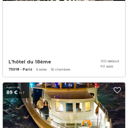
100 debout
L'hôtel du 18ème
90 assis
75018 - Paris
6 salles
92 chambres
À partir de
89 €
H.T