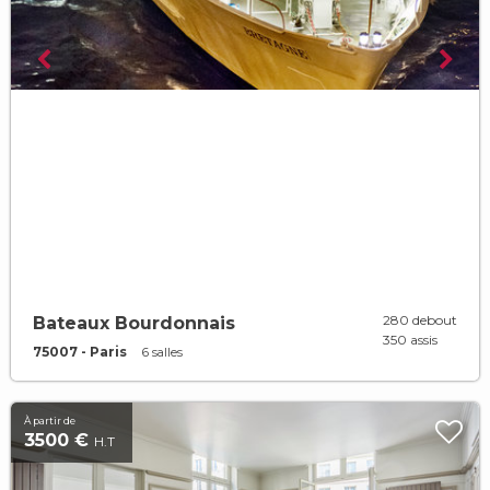
280 debout
Bateaux Bourdonnais
350 assis
75007 - Paris
6 salles
À partir de
3500 €
H.T