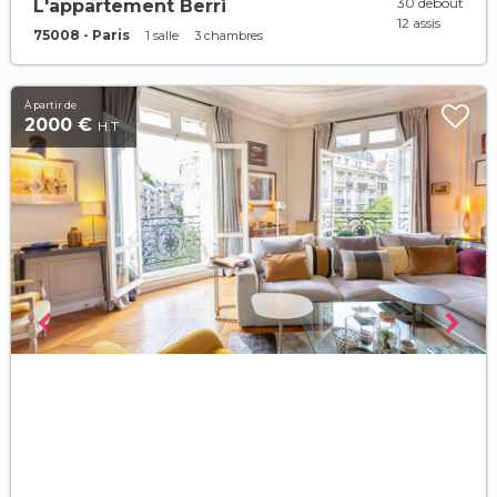
30 debout
L'appartement Berri
12 assis
75008 - Paris
1 salle
3 chambres
À partir de
2000 €
H.T