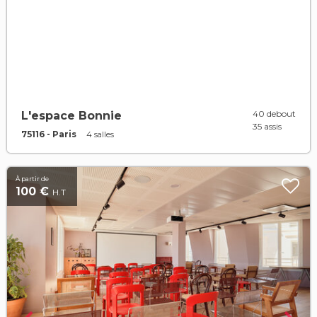
40 debout
L'espace Bonnie
35 assis
75116 - Paris
4 salles
À partir de
100 €
H.T