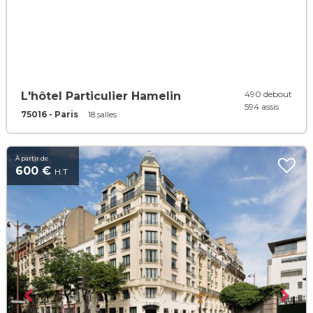
490 debout
L'hôtel Particulier Hamelin
594 assis
75016 - Paris
18 salles
À partir de
600 €
H.T