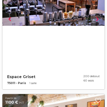
200 debout
Espace Griset
60 assis
75011 - Paris
1 salle
À partir de
1100 €
H.T