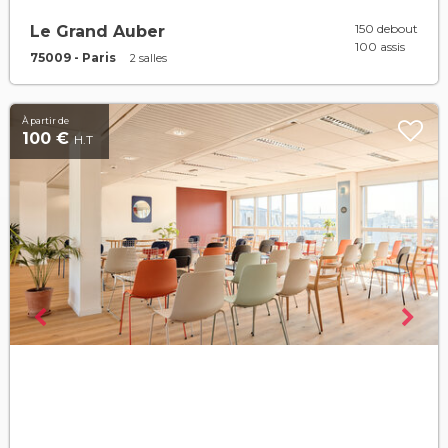
150 debout
Le Grand Auber
100 assis
75009 - Paris
2 salles
À partir de
100 €
H.T