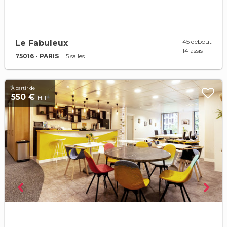
45 debout
Le Fabuleux
14 assis
75016 - PARIS
5 salles
À partir de
550 €
H.T