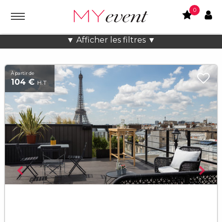
0
Soirée d'entreprise à Paris
▼ Afficher les filtres ▼
À partir de
104 €
H.T