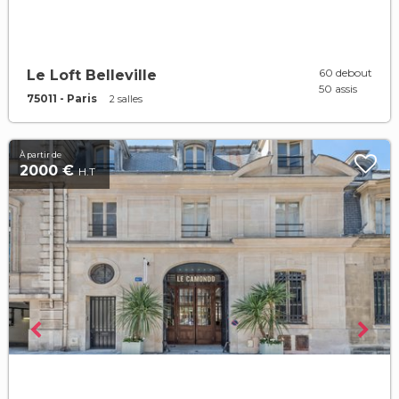
60 debout
Le Loft Belleville
50 assis
75011 - Paris
2 salles
À partir de
2000 €
H.T