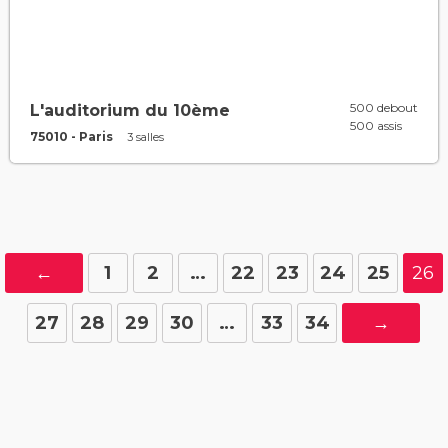
500 debout
L'auditorium du 10ème
500 assis
75010 - Paris
3 salles
←
1
2
…
22
23
24
25
26
27
28
29
30
…
33
34
→