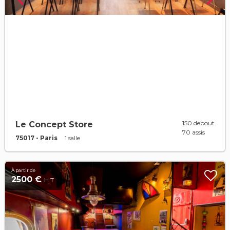
150 debout
Le Concept Store
70 assis
75017 - Paris
1 salle
À partir de
2500 €
H.T