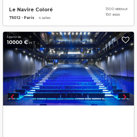
1300 debout
Le Navire Coloré
150 assis
75012 - Paris
4 salles
À partir de
10000 €
H.T