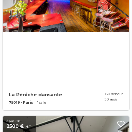
150 debout
La Péniche dansante
50 assis
75019 - Paris
1 salle
À partir de
2500 €
H.T