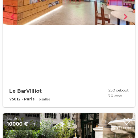
250 debout
Le BarVilliot
70 assis
75012 - Paris
6 salles
À partir de
10000 €
H.T