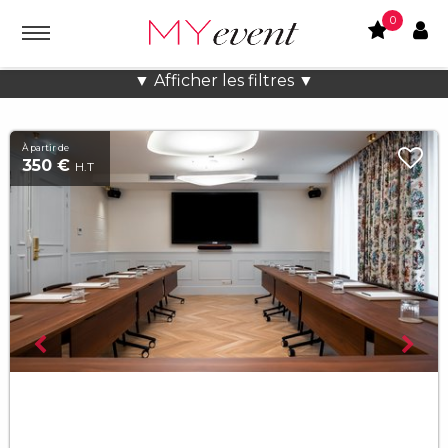
0
Soirée d'entreprise à Paris
▼ Afficher les filtres ▼
À partir de
350 €
H.T