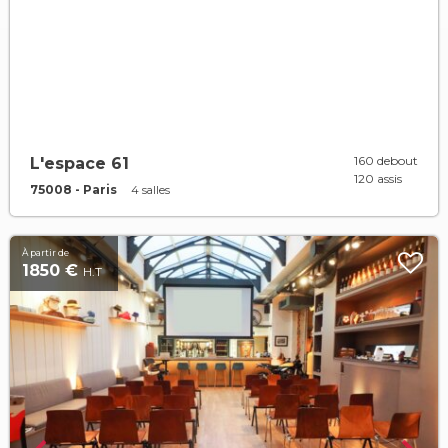
160 debout
L'espace 61
120 assis
75008 - Paris
4 salles
À partir de
1850 €
H.T