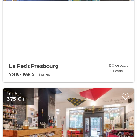
80 debout
Le Petit Presbourg
30 assis
75116 - PARIS
2 salles
À partir de
375 €
H.T