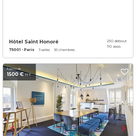
250 debout
Hôtel Saint Honoré
110 assis
75001 - Paris
3 salles
50 chambres
À partir de
1500 €
H.T