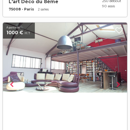
250 debout
L'art Déco du 8ème
90 assis
75008 - Paris
2 salles
À partir de
1000 €
H.T