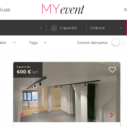
ussi
M
Debout
alier
Tags
Soirée dansante
À partir de
600 €
H.T