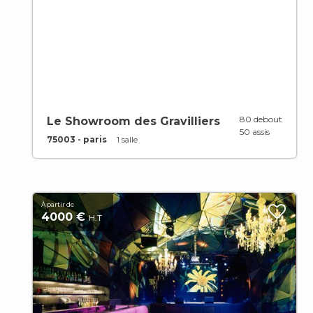
80 debout
Le Showroom des Gravilliers
50 assis
75003 - paris
1 salle
À partir de
4000 €
H.T