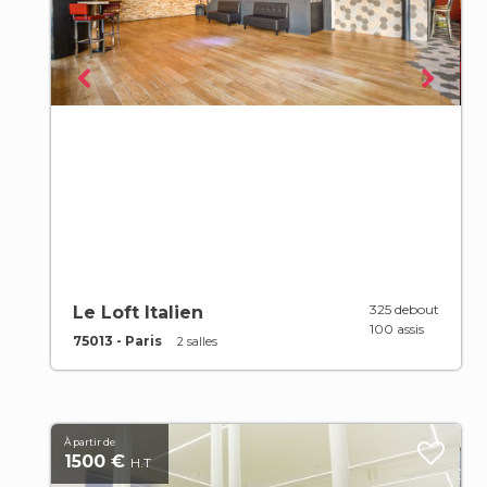
325 debout
Le Loft Italien
100 assis
75013 - Paris
2 salles
À partir de
1500 €
H.T