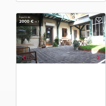
À partir de
2000 €
H.T