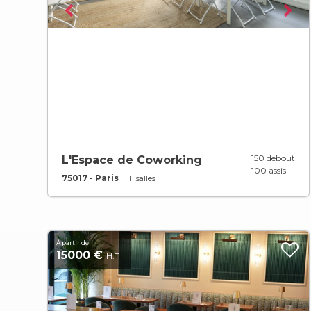
150 debout
L'Espace de Coworking
100 assis
75017 - Paris
11 salles
À partir de
15000 €
H.T