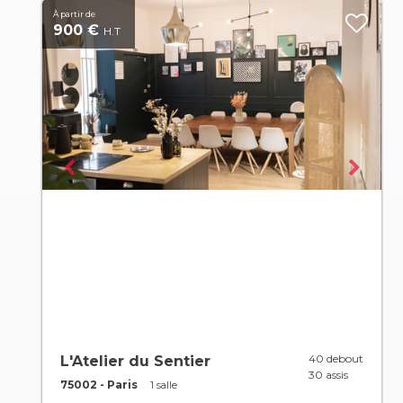
À partir de
900 €
H.T
40 debout
L'Atelier du Sentier
30 assis
75002 - Paris
1 salle