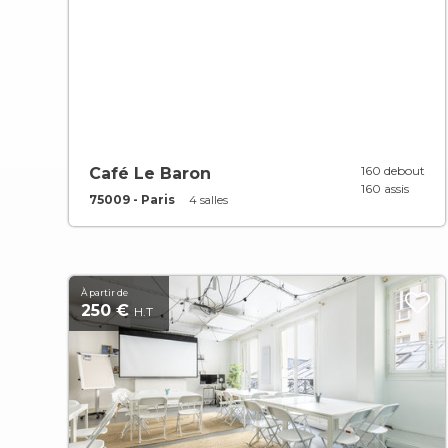
160 debout
Café Le Baron
160 assis
75009 - Paris
4 salles
À partir de
250 €
H.T