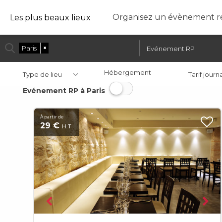
Organisez un évènement ré
Les plus beaux lieux
Paris
×
Evénement RP
Hébergement
Type de lieu
Tarif journ
Evénement RP à Paris
À partir de
29 €
H.T