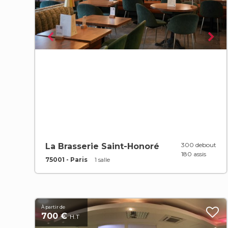
300 debout
La Brasserie Saint-Honoré
180 assis
75001 - Paris
1 salle
À partir de
700 €
H.T