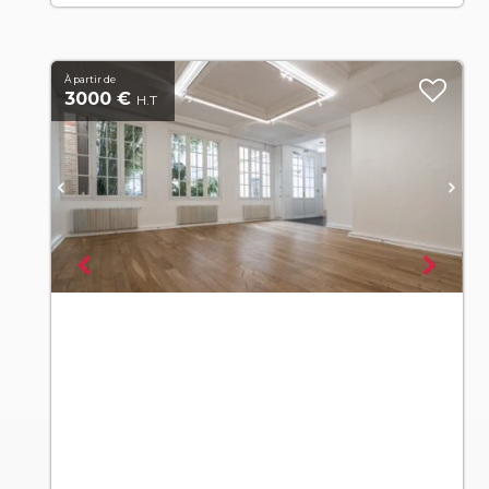
À partir de
3000 €
H.T