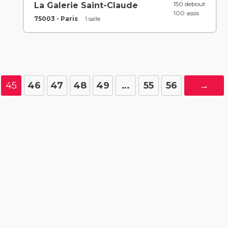
150 debout
La Galerie Saint-Claude
100 assis
75003 - Paris
1 salle
45
46
47
48
49
…
55
56
→