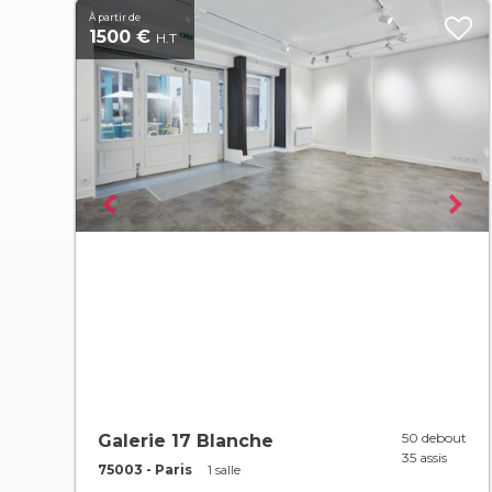
À partir de
1500 €
H.T
50 debout
Galerie 17 Blanche
35 assis
75003 - Paris
1 salle