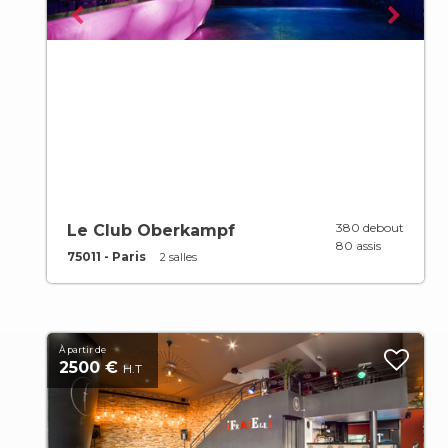
380 debout
Le Club Oberkampf
80 assis
75011 - Paris
2 salles
À partir de
2500 €
H.T