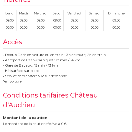
Lundi
Mardi
Mercredi
Jeudi
Vendredi
Samedi
Dimanche
09:00
09:00
09:00
09:00
09:00
09:00
09:00
00:00
00:00
00:00
00:00
00:00
00:00
00:00
Accès
• Depuis Paris en voiture ou en train : 3h de route, 2h en train
• Aéroport de Caen-Carpiquet : 17 min / 14 km
• Gare de Bayeux : 15 min / 13 km
• Hélisurface sur place
• Service de transfert VIP sur demande
*en voiture
Conditions tarifaires Château
d'Audrieu
Montant de la caution
Le montant de la caution s'élève à 0€