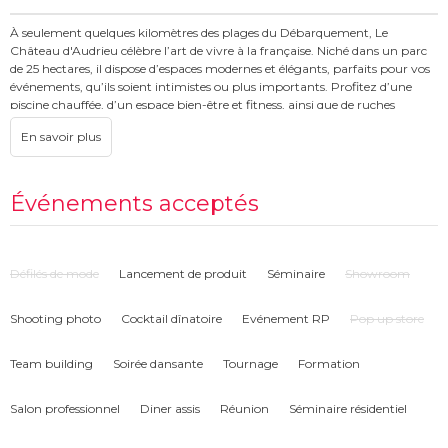
À seulement quelques kilomètres des plages du Débarquement, Le
Château d'Audrieu célèbre l’art de vivre à la française. Niché dans un parc
de 25 hectares, il dispose d’espaces modernes et élégants, parfaits pour vos
événements, qu’ils soient intimistes ou plus importants. Profitez d’une
piscine chauffée, d’un espace bien-être et fitness, ainsi que de ruches
produisant un miel délicieux. Vous pourrez également rencontrer les deux
ânes du domaine, créant une atmosphère chaleureuse et unique. L’équipe
du château vous garantit une expérience sur-mesure, alliant confort,
nature et raffinement.
Événements acceptés
Défilés de mode
Lancement de produit
Séminaire
Showroom
Shooting photo
Cocktail dînatoire
Evénement RP
Pop up store
Team building
Soirée dansante
Tournage
Formation
Salon professionnel
Diner assis
Réunion
Séminaire résidentiel