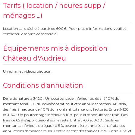
Tarifs ( location / heures supp /
ménages ...)
Location salle sèche à partir de 600€. Pour plus d'informations, veuillez
contacter le service commercial.
Équipements mis à disposition
Château d'Audrieu
Un écran et vidéoprojecteur.
Conditions d'annulation
De la signature à J-120 : Un pourcentage inférieur ou égal à 10 % du
montant total TTC du devis/contrat peut être annulé sans frais. Au-delà,
des frais à hauteur de 40 % du montant total seront facturés. Entre J-120
et J-60 : Un pourcentage inférieur à 10 % peut être annulé sans frais. Des
frais de 65 % s’appliqueront sur le reste. Entre J-60 et J-30 : Seuls les
montants inférieurs ou égaux à 5 % peuvent être annulés sans frais. Les
annulations dépassant ce seuil entraîneront des frais de 80 %. Entre J-30 et