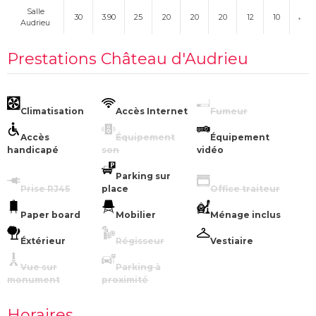
Salle
30
3.90
25
20
20
20
12
10
Audrieu
Prestations Château d'Audrieu
Climatisation
Accès Internet
Fumeur
Accès
Équipement
Équipement
handicapé
son
vidéo
Parking sur
Prise RJ45
place
Office traiteur
Paper board
Mobilier
Ménage inclus
Éxtérieur
Régisseur
Vestiaire
Vue sur
Parking à
monument
proximité
Horaires