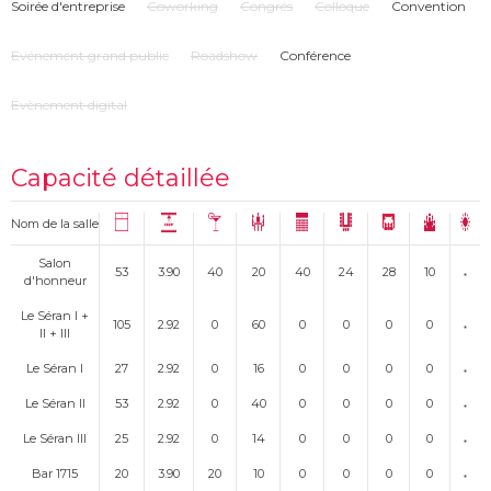
Soirée d'entreprise
Coworking
Congrés
Colloque
Convention
Evénement grand public
Roadshow
Conférence
Evènement digital
Capacité détaillée
Nom de la salle
Salon
53
3.90
40
20
40
24
28
10
d'honneur
Le Séran I +
105
2.92
0
60
0
0
0
0
II + III
Le Séran I
27
2.92
0
16
0
0
0
0
Le Séran II
53
2.92
0
40
0
0
0
0
Le Séran III
25
2.92
0
14
0
0
0
0
Bar 1715
20
3.90
20
10
0
0
0
0