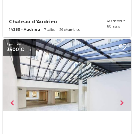
40 debout
Château d'Audrieu
60 assis
14250 - Audrieu
7 salles
29 chambres
À partir de
3500 €
H.T