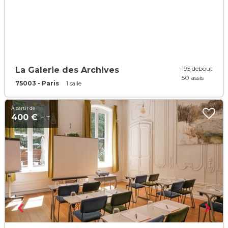
195 debout
La Galerie des Archives
50 assis
75003 - Paris
1 salle
À partir de
400 €
H.T