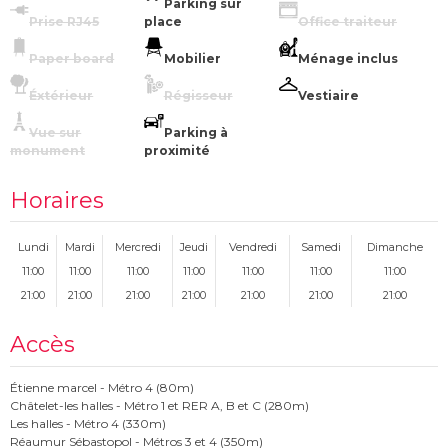
Parking sur
Prise RJ45
place
Office traiteur
Paper board
Mobilier
Ménage inclus
Éxtérieur
Régisseur
Vestiaire
Vue sur
Parking à
monument
proximité
Horaires
Lundi
Mardi
Mercredi
Jeudi
Vendredi
Samedi
Dimanche
11:00
11:00
11:00
11:00
11:00
11:00
11:00
21:00
21:00
21:00
21:00
21:00
21:00
21:00
Accès
Étienne marcel - Métro 4 (80m)
Châtelet-les halles - Métro 1 et RER A, B et C (280m)
Les halles - Métro 4 (330m)
Réaumur Sébastopol - Métros 3 et 4 (350m)