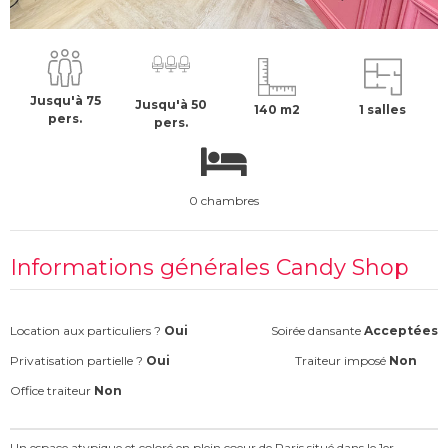
2000 €
H.T
Jusqu'à 75
Jusqu'à 50
140 m2
1 salles
pers.
pers.
0 chambres
Informations générales Candy Shop
Location aux particuliers ?
Oui
Soirée dansante
Acceptées
Privatisation partielle ?
Oui
Traiteur imposé
Non
Office traiteur
Non
Un espace atypique et coloré en plein coeur de Paris situé dans le 1er