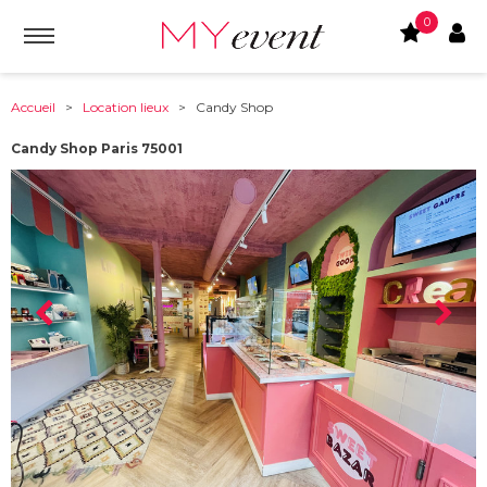
0
Accueil
>
Location lieux
> Candy Shop
Candy Shop Paris 75001
À partir de :
75001
-
Paris