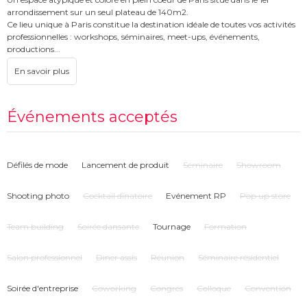
arrondissement sur un seul plateau de 140m2.
Ce lieu unique à Paris constitue la destination idéale de toutes vos activités
professionnelles : workshops, séminaires, meet-ups, événements,
productions...
Possibilité de personnaliser le lieu
Événements acceptés
Défilés de mode
Lancement de produit
Séminaire
Showroom
Shooting photo
Cocktail dînatoire
Evénement RP
Pop up store
Team building
Soirée dansante
Tournage
Formation
Salon professionnel
Diner assis
Réunion
Séminaire résidentiel
Soirée d'entreprise
Coworking
Congrés
Colloque
Convention