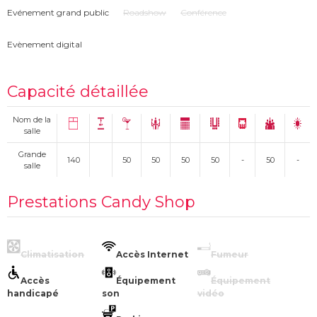
Evénement grand public
Roadshow
Conférence
Evènement digital
Capacité détaillée
Nom de la
salle
Grande
140
50
50
50
50
-
50
-
salle
Prestations Candy Shop
Climatisation
Accès Internet
Fumeur
Accès
Équipement
Équipement
handicapé
son
vidéo