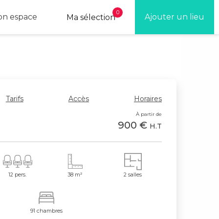
0
n espace
Ajouter un lieu
Ma sélection
Tarifs
Accès
Horaires
l
À partir de
900 €
H.T
12 pers.
38 m²
2 salles
91 chambres