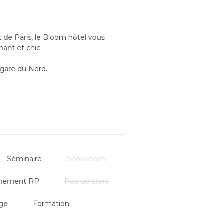
de Paris, le Bloom hôtel vous
nant et chic.
 gare du Nord.
 20 personnes et vous offre un cadre
ners professionnels et privés.
Séminaire
Showroom
nement RP
Pop up store
ge
Formation