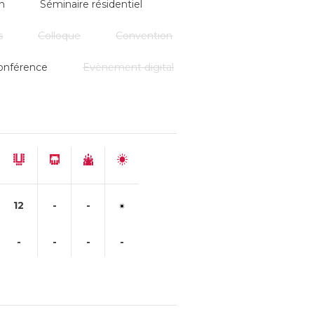
n
Séminaire résidentiel
s
Colloque
Convention
onférence
Evènement digital
12
-
-
-
-
-
-