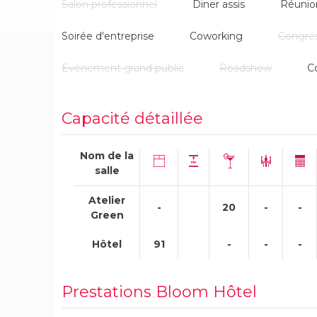
Salon professionnel
Diner assis
Réunio
Soirée d'entreprise
Coworking
Congré
Evénement grand public
Roadshow
C
Capacité détaillée
Nom de la
salle
Atelier
-
20
-
-
Green
Hôtel
91
-
-
-
Prestations Bloom Hôtel