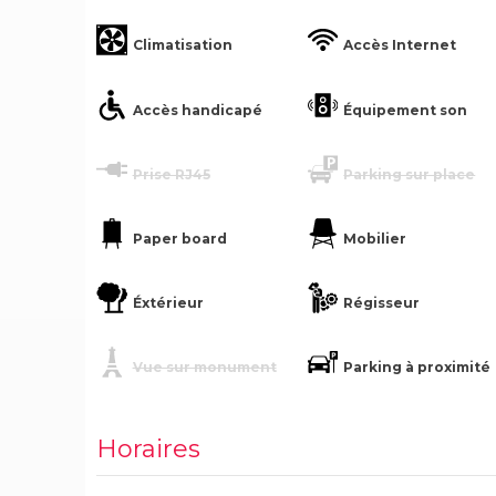
Climatisation
Accès Internet
Accès handicapé
Équipement son
Prise RJ45
Parking sur place
Paper board
Mobilier
Éxtérieur
Régisseur
Vue sur monument
Parking à proximité
Horaires