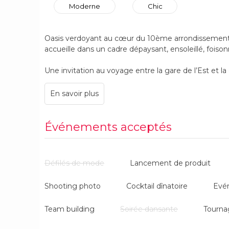
Moderne
Chic
Oasis verdoyant au cœur du 10ème arrondissement 
accueille dans un cadre dépaysant, ensoleillé, foison
Une invitation au voyage entre la gare de l’Est et la
Baigné de lumière, l’Atelier Green accueille jusqu’à
idéal pour vos réunions ainsi que vos déjeuners ou dî
Événements acceptés
Défilés de mode
Lancement de produit
Shooting photo
Cocktail dînatoire
Evé
Team building
Soirée dansante
Tourna