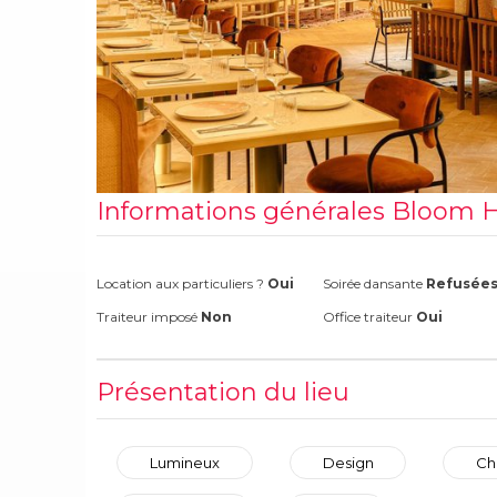
Informations générales Bloom H
Location aux particuliers ?
Oui
Soirée dansante
Refusée
Traiteur imposé
Non
Office traiteur
Oui
Présentation du lieu
Lumineux
Design
Ch