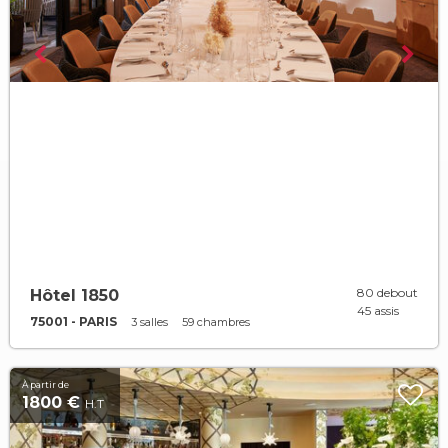
80 debout
Hôtel 1850
45 assis
75001 - PARIS
3 salles
59 chambres
À partir de
1800 €
H.T