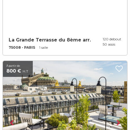
120 debout
La Grande Terrasse du 8ème arr.
50 assis
75008 - PARIS
1 salle
À partir de
800 €
H.T