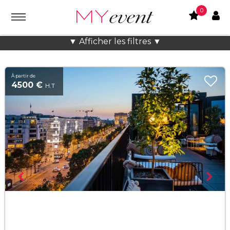
0
Location lieux et salles atypiques
▼ Afficher les filtres ▼
À partir de
4500 €
H.T