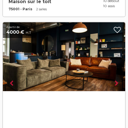
10 debout
Maison sur le toit
10 assis
75001 - Paris
2 salles
À partir de
4000 €
H.T