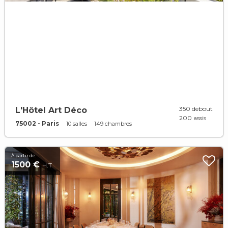
350 debout
L'Hôtel Art Déco
200 assis
75002 - Paris
10 salles
149 chambres
À partir de
1500 €
H.T