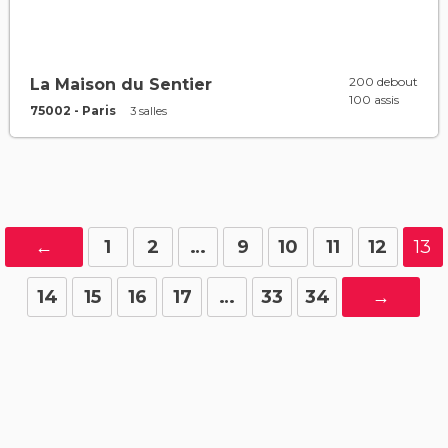
200 debout
La Maison du Sentier
100 assis
75002 - Paris
3 salles
←
1
2
…
9
10
11
12
13
14
15
16
17
…
33
34
→