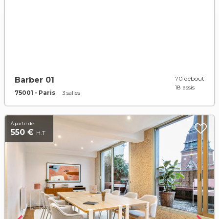
70 debout
Barber 01
18 assis
75001 - Paris
3 salles
À partir de
550 €
H.T