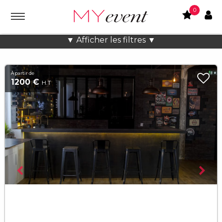
0
Lieux atypiques Lumineux à Paris
▼ Afficher les filtres ▼
À partir de
1200 €
H.T