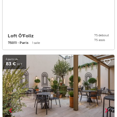
75 debout
Loft Ô'Foliz
75 assis
75011 - Paris
1 salle
À partir de
83 €
H.T