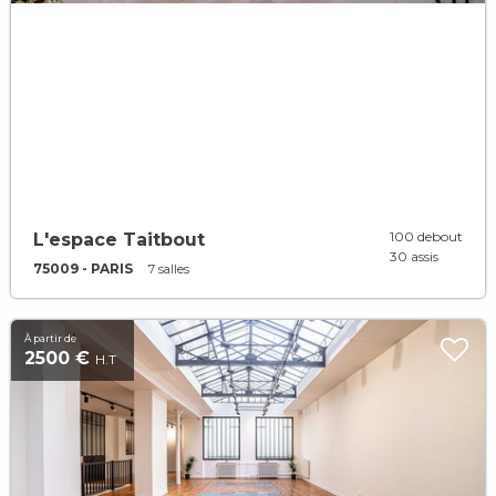
100 debout
L'espace Taitbout
30 assis
75009 - PARIS
7 salles
À partir de
2500 €
H.T