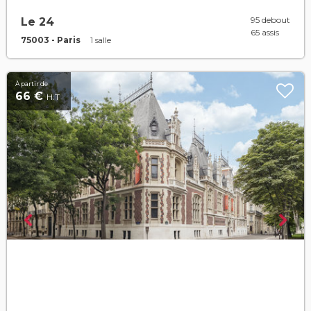
95 debout
Le 24
65 assis
75003 - Paris
1 salle
À partir de
66 €
H.T