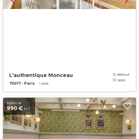
12 debout
L'authentique Monceau
10 assis
75017 - Paris
1 salle
À partir de
990 €
H.T