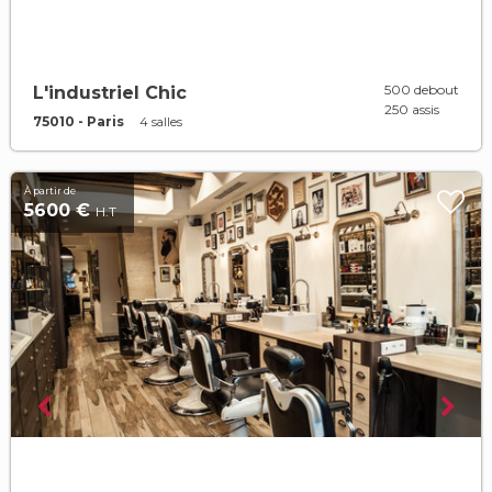
500 debout
L'industriel Chic
250 assis
75010 - Paris
4 salles
À partir de
5600 €
H.T