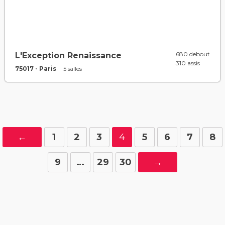
680 debout
L'Exception Renaissance
310 assis
75017 - Paris
5 salles
←
1
2
3
4
5
6
7
8
9
…
29
30
→