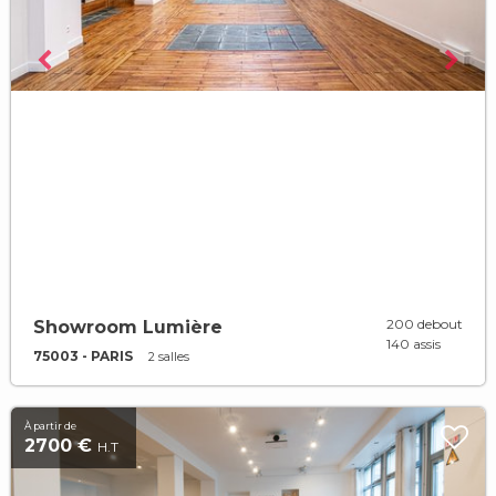
200 debout
Showroom Lumière
140 assis
75003 - PARIS
2 salles
À partir de
2700 €
H.T