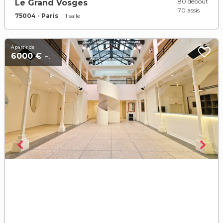
80 debout
Le Grand Vosges
70 assis
75004 - Paris
1 salle
À partir de
6000 €
H.T