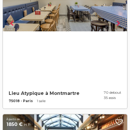
70 debout
Lieu Atypique à Montmartre
35 assis
75018 - Paris
1 salle
À partir de
1850 €
H.T