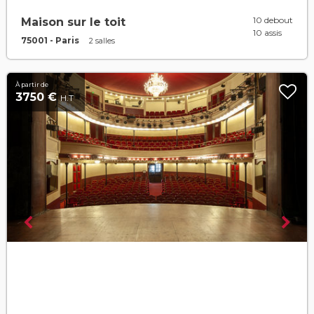
10 debout
Maison sur le toit
10 assis
75001 - Paris
2 salles
À partir de
3750 €
H.T