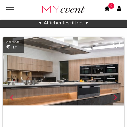
0
Lieux atypiques Charmant à Paris
▼ Afficher les filtres ▼
À partir de
€
H.T