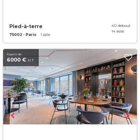
40 debout
Pied-à-terre
14 assis
75002 - Paris
1 salle
À partir de
6000 €
H.T