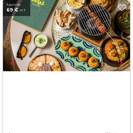
À partir de
69 €
H.T