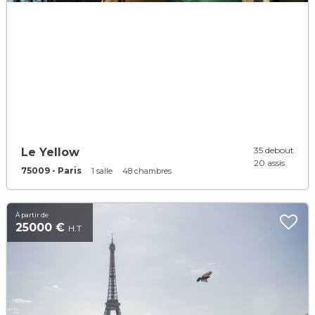
35 debout
Le Yellow
20 assis
75009 - Paris
1 salle
48 chambres
À partir de
25000 €
H.T