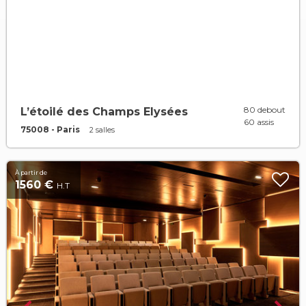
80 debout
L’étoilé des Champs Elysées
60 assis
75008 - Paris
2 salles
À partir de
1560 €
H.T