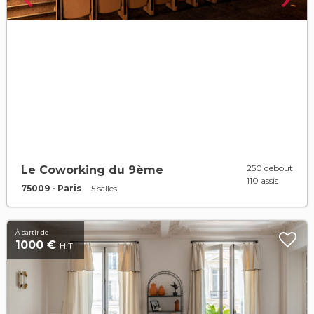
250 debout
Le Coworking du 9ème
110 assis
75009 - Paris
5 salles
À partir de
1000 €
H.T