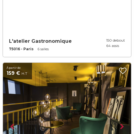
150 debout
L'atelier Gastronomique
64 assis
75016 - Paris
6 salles
À partir de
159 €
H.T