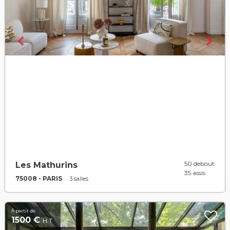
50 debout
Les Mathurins
35 assis
75008 - PARIS
3 salles
À partir de
1500 €
H.T