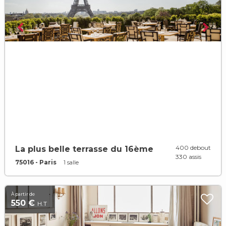
400 debout
La plus belle terrasse du 16ème
330 assis
75016 - Paris
1 salle
À partir de
550 €
H.T