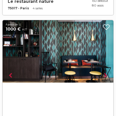
150 debout
Le restaurant nature
80 assis
75017 - Paris
4 salles
À partir de
1000 €
H.T