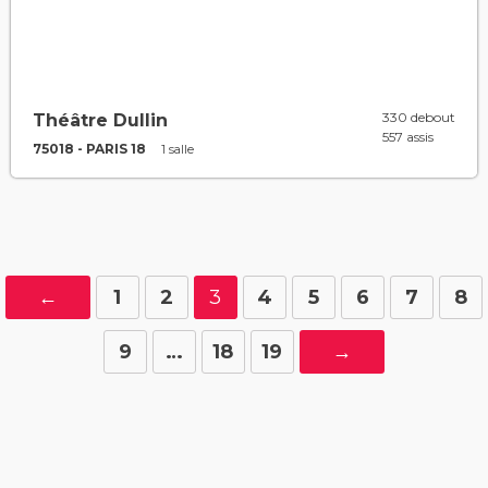
330 debout
Théâtre Dullin
557 assis
75018 - PARIS 18
1 salle
←
1
2
3
4
5
6
7
8
9
…
18
19
→