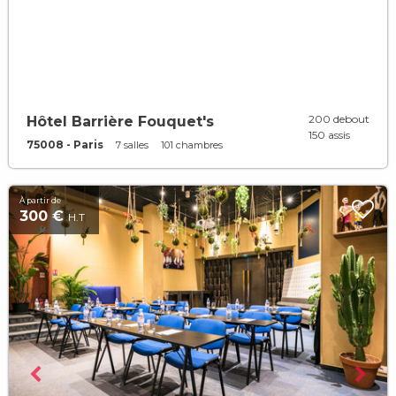
200 debout
Hôtel Barrière Fouquet's
150 assis
75008 - Paris
7 salles
101 chambres
À partir de
300 €
H.T