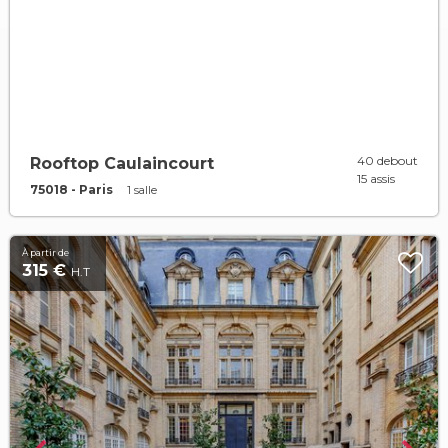
40 debout
Rooftop Caulaincourt
15 assis
75018 - Paris
1 salle
À partir de
315 €
H.T