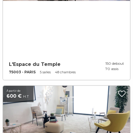
150 debout
L'Espace du Temple
70 assis
75003 - PARIS
5 salles
48 chambres
À partir de
600 €
H.T