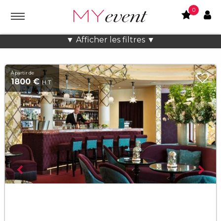
0
Lieux atypiques Extérieur à Paris
▼ Afficher les filtres ▼
À partir de
1800 €
H.T