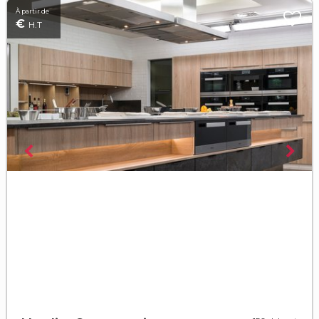
À partir de
€
H.T