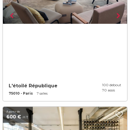
100 debout
L'étoilé République
70 assis
75010 - Paris
7 salles
À partir de
600 €
H.T