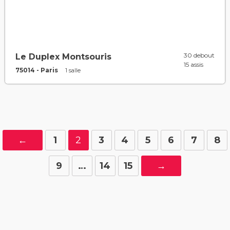
30 debout
Le Duplex Montsouris
15 assis
75014 - Paris
1 salle
←
1
2
3
4
5
6
7
8
9
…
14
15
→