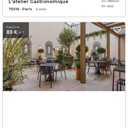
150 debout
L'atelier Gastronomique
64 assis
75016 - Paris
6 salles
À partir de
83 €
H.T