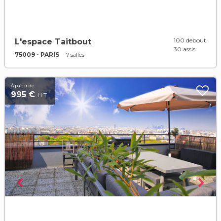
100 debout
L'espace Taitbout
30 assis
75009 - PARIS
7 salles
À partir de
995 €
H.T