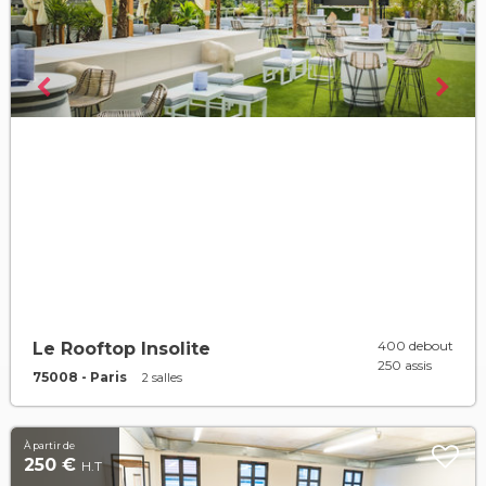
400 debout
Le Rooftop Insolite
250 assis
75008 - Paris
2 salles
À partir de
250 €
H.T