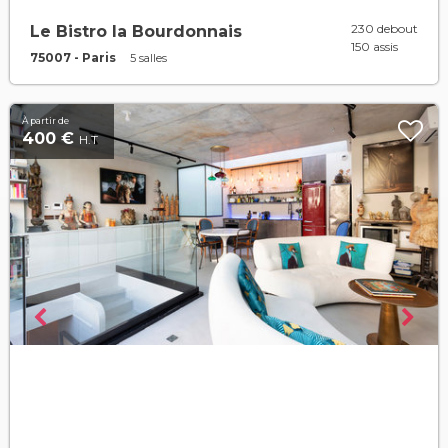
230 debout
Le Bistro la Bourdonnais
150 assis
75007 - Paris
5 salles
À partir de
400 €
H.T